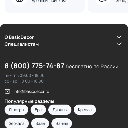
удобным поиском
менед
О BasicDecor
Cпециалистам
8 (800) 775-74-87
бесплатно по России
пн - пт : 09:00 - 18:00
сб - вс : 10:00 - 18:00
info@basicdecor.ru
Популярные разделы
Люстры
Бра
Диваны
Кресла
Зеркала
Вазы
Ванны