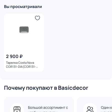
Вы просматривали
2 900 ₽
Тарелка Costa Nova
COR131-DIA(COR131-
00720E)
Почему покупают в Basicdecor
Большой ассортимент с
Один к