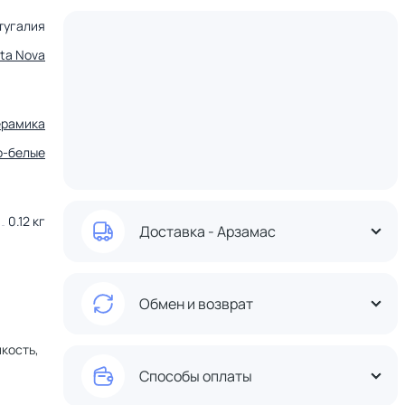
тугалия
ta Nova
ерамика
о-белые
0.12 кг
Доставка - Арзамас
Обмен и возврат
кость,
Способы оплаты