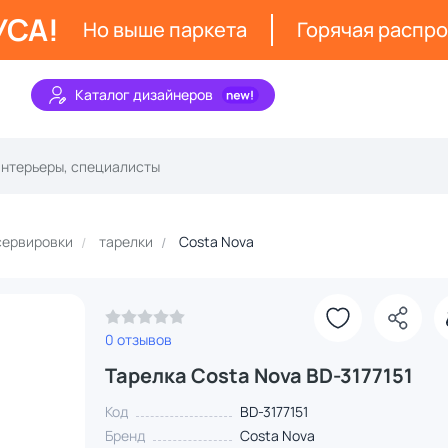
УСА!
Но выше паркета
Горячая распр
Каталог дизайнеров
сервировки
тарелки
Costa Nova
0 отзывов
Тарелка Costa Nova BD-3177151
Код
BD-3177151
Бренд
Costa Nova