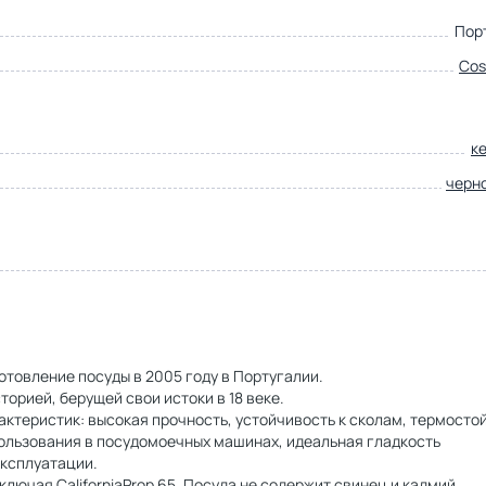
Пор
Cos
к
черн
товление посуды в 2005 году в Португалии.
орией, берущей свои истоки в 18 веке.
теристик: высокая прочность, устойчивость к сколам, термостой
ользования в посудомоечных машинах, идеальная гладкость
эксплуатации.
ючая CaliforniaProp 65. Посуда не содержит свинец и кадмий.