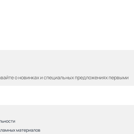
авайте
о новинках и специальных предложениях первыми
льности
кламных материалов