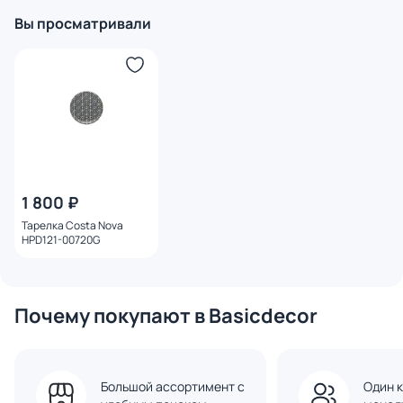
Вы просматривали
1 800 ₽
Тарелка Costa Nova
HPD121-00720G
Почему покупают в Basicdecor
Большой ассортимент с
Один к