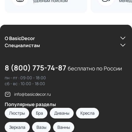
удобным поиском
менед
О BasicDecor
Cпециалистам
8 (800) 775-74-87
бесплатно по России
пн - пт : 09:00 - 18:00
сб - вс : 10:00 - 18:00
info@basicdecor.ru
Популярные разделы
Люстры
Бра
Диваны
Кресла
Зеркала
Вазы
Ванны