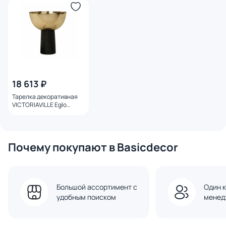
18 613 ₽
Тарелка декоративная
VICTORIAVILLE Eglo
427272
Почему покупают в Basicdecor
Большой ассортимент с
Один к
удобным поиском
менед