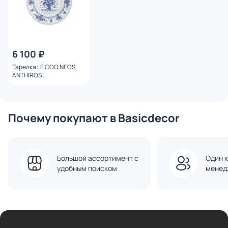
6 100 ₽
Тарелка LE COQ NEOS
ANTHIROS
LNAN032BL002205
Почему покупают в Basicdecor
Большой ассортимент с
Один к
удобным поиском
менед