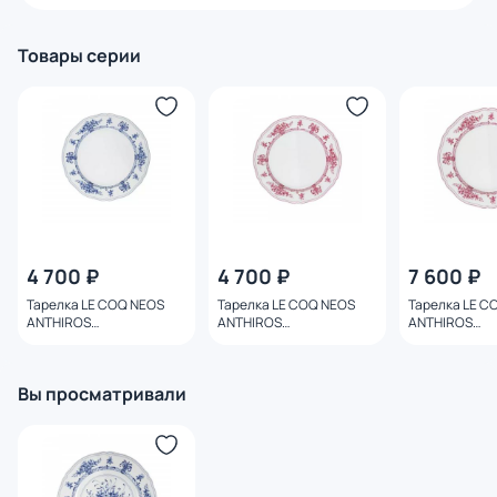
Товары серии
4 700 ₽
4 700 ₽
7 600 ₽
Тарелка LE COQ NEOS
Тарелка LE COQ NEOS
Тарелка LE C
ANTHIROS
ANTHIROS
ANTHIROS
LNAN032BL001160
LNAN032PO001160
LNAN032PO00
Вы просматривали