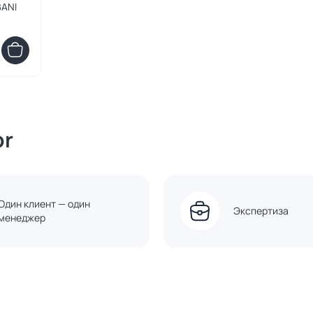
BANI
or
Один клиент — один
Экспертиза
менеджер