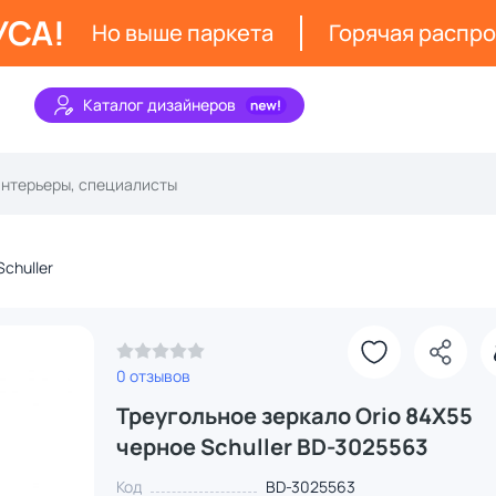
УСА!
Но выше паркета
Горячая распр
Каталог дизайнеров
Schuller
0 отзывов
Треугольное зеркало Orio 84X55
черное Schuller BD-3025563
Код
BD-3025563