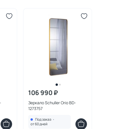
106 990 ₽
-
Зеркало Schuller Orio BD-
1273757
Под заказ
•
от 60 дней