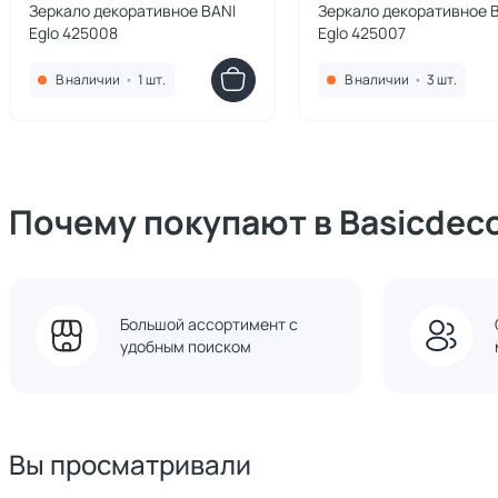
Зеркало декоративное BANI
Зеркало декоративное 
Eglo 425008
Eglo 425007
В наличии
•
1 шт.
В наличии
•
3 шт.
Почему покупают в Basicdec
Большой ассортимент с
удобным поиском
Вы просматривали