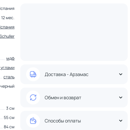
Испания
12 мес.
Испания
Schuller
мдф
 углами
Доставка - Арзамас
сталь
черный
Обмен и возврат
3 см
55 см
Способы оплаты
84 см