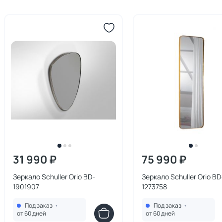
31 990 ₽
75 990 ₽
Зеркало Schuller Orio BD-
Зеркало Schuller Orio BD
1901907
1273758
Под заказ
•
Под заказ
•
от 60 дней
от 60 дней