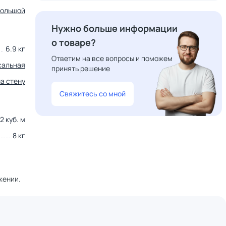
большой
Нужно больше информации
о товаре?
6.9 кг
Ответим на все вопросы и поможем
сальная
принять решение
на стену
Свяжитесь со мной
2 куб. м
8 кг
жении.