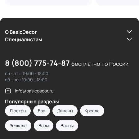
О BasicDecor
Cпециалистам
8 (800) 775-74-87
бесплатно по России
пн - пт : 09:00 - 18:00
сб - вс : 10:00 - 18:00
info@basicdecor.ru
Популярные разделы
Люстры
Бра
Диваны
Кресла
Зеркала
Вазы
Ванны