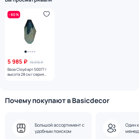
- 60 %
5 985 ₽
15 015 ₽
Ваза Cloyd арт.50077 /
высота 28 см / серия
1598
Почему покупают в Basicdecor
Большой ассортимент с
Один к
удобным поиском
менед