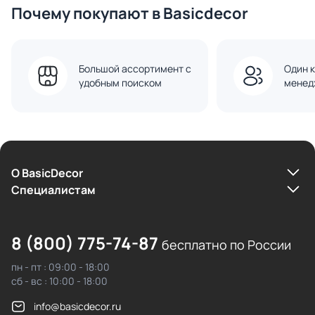
Почему покупают в Basicdecor
Большой ассортимент с
Один к
удобным поиском
менед
О BasicDecor
Cпециалистам
8 (800) 775-74-87
бесплатно по России
пн - пт : 09:00 - 18:00
сб - вс : 10:00 - 18:00
info@basicdecor.ru