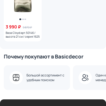
3 990 ₽
9 870 ₽
Ваза Cloyd арт.50146 /
высота 21 см / серия 1625
Почему покупают в Basicdecor
Большой ассортимент с
Один к
удобным поиском
менед