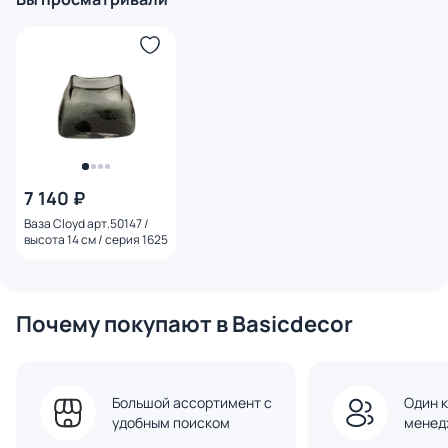
7 140 ₽
Ваза Cloyd арт.50147 /
высота 14 см / серия 1625
Почему покупают в Basicdecor
Большой ассортимент с
Один к
удобным поиском
менед