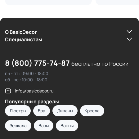
О BasicDecor
Cпециалистам
8 (800) 775-74-87
бесплатно по России
пн - пт : 09:00 - 18:00
сб - вс : 10:00 - 18:00
info@basicdecor.ru
Популярные разделы
Люстры
Бра
Диваны
Кресла
Зеркала
Вазы
Ванны