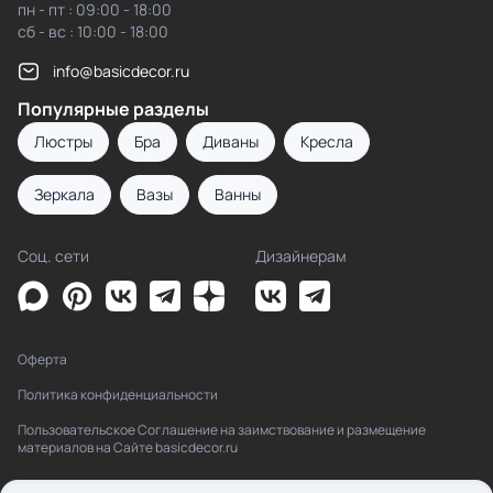
пн - пт : 09:00 - 18:00
сб - вс : 10:00 - 18:00
info@basicdecor.ru
Популярные разделы
Люстры
Бра
Диваны
Кресла
Зеркала
Вазы
Ванны
Соц. сети
Дизайнерам
Оферта
Политика конфиденциальности
Пользовательское Соглашение на заимствование и размещение
материалов на Сайте basicdecor.ru