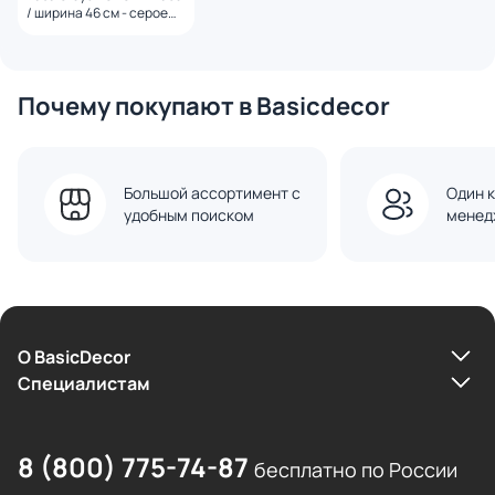
/ ширина 46 см - серое
стекло (арт.50035)
Почему покупают в Basicdecor
Большой ассортимент с
Один к
удобным поиском
менед
О BasicDecor
Cпециалистам
8 (800) 775-74-87
бесплатно по России