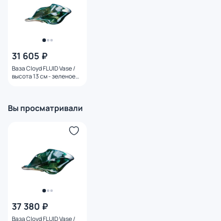
31 605 ₽
Ваза Cloyd FLUID Vase /
высота 13 см - зеленое
стекло (арт.50038)
Вы просматривали
37 380 ₽
Ваза Cloyd FLUID Vase /