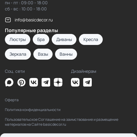
пн - пт : 09:00 - 18:00
сб - вс : 10:00 - 18:00
info@basicdecor.ru
Популярные разделы
Люстры
Бра
Диваны
Кресла
Зеркала
Вазы
Ванны
Соц. сети
Дизайнерам
Оферта
Политика конфиденциальности
Пользовательское Соглашение на заимствование и размещение
материалов на Сайте basicdecor.ru