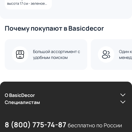
высота 17 см - зеленое
стекло (арт.50037)
Почему покупают в Basicdecor
Большой ассортимент с
Один к
удобным поиском
менед
О BasicDecor
Cпециалистам
8 (800) 775-74-87
бесплатно по России