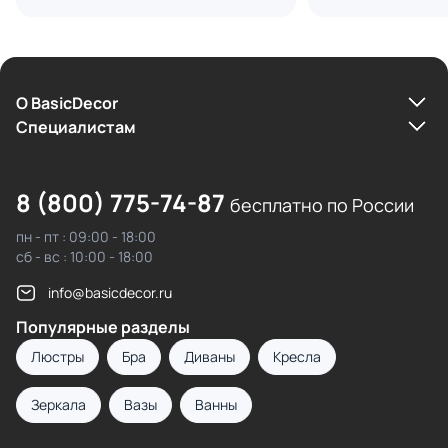
О BasicDecor
Cпециалистам
8 (800) 775-74-87
бесплатно по России
пн - пт : 09:00 - 18:00
сб - вс : 10:00 - 18:00
info@basicdecor.ru
Популярные разделы
Люстры
Бра
Диваны
Кресла
Зеркала
Вазы
Ванны