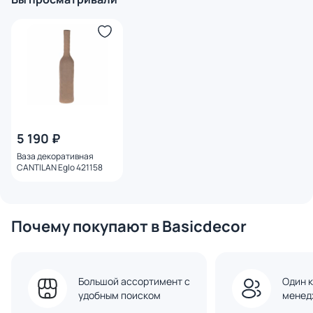
5 190 ₽
Ваза декоративная
CANTILAN Eglo 421158
Почему покупают в Basicdecor
Большой ассортимент с
Один к
удобным поиском
менед