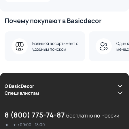
Почему покупают в Basicdecor
Большой ассортимент с
Один к
удобным поиском
менед
О BasicDecor
Cпециалистам
8 (800) 775-74-87
бесплатно по России
пн - пт : 09:00 - 18:00