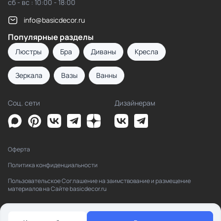
сб - вс : 10:00 - 18:00
info@basicdecor.ru
Популярные разделы
Люстры
Бра
Диваны
Кресла
Зеркала
Вазы
Ванны
Соц. сети
Дизайнерам
Оферта
Политика конфиденциальности
Пользовательское Соглашение на заимствование и размещение
материалов на Сайте basicdecor.ru