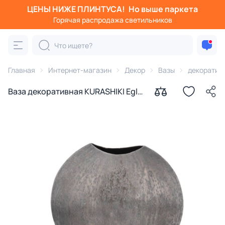
ЦЕНЫ НИЖЕ ПЛИНТУСА!
Но выше паркета
Горячая распродажа светильников
Главная
Интернет-магазин
Декор
Вазы
декоратив
Ваза декоративная KURASHIKI Eglo
421185