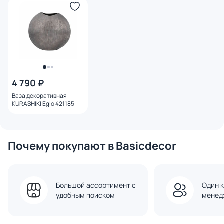
4 790 ₽
Ваза декоративная
KURASHIKI Eglo 421185
Почему покупают в Basicdecor
Большой ассортимент с
Один к
удобным поиском
менед