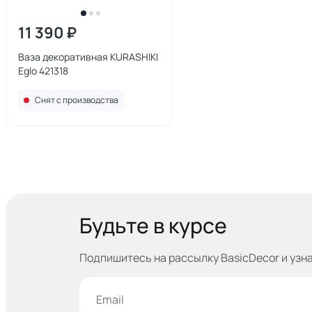
11 390 ₽
Ваза декоративная KURASHIKI
Eglo 421318
Снят с производства
Будьте в курсе
Подпишитесь на рассылку BasicDecor и узн