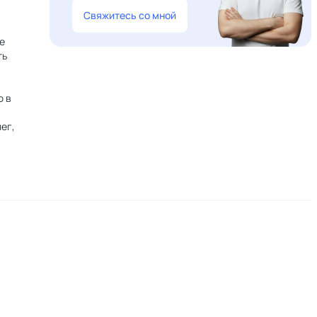
Свяжитесь со мной
е
ть
ю в
ег,