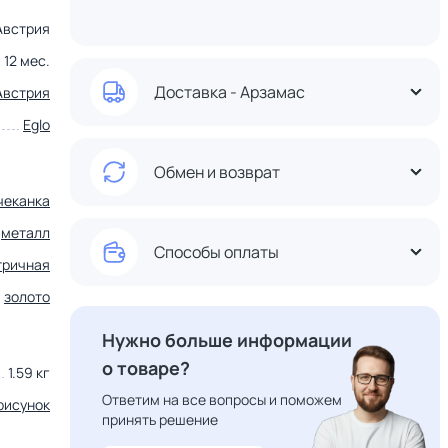
Австрия
12 мес.
Доставка - Арзамас
Австрия
Eglo
Обмен и возврат
чеканка
металл
Способы оплаты
тричная
золото
Нужно больше информации
о товаре?
1.59 кг
Ответим на все вопросы и поможем
рисунок
принять решение