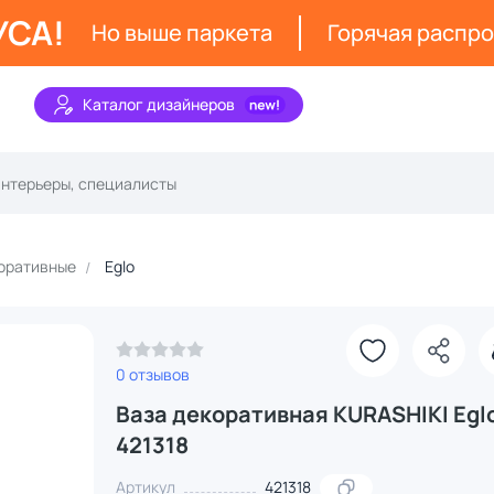
УСА!
Но выше паркета
Горячая распр
Каталог дизайнеров
оративные
Eglo
0 отзывов
Ваза декоративная KURASHIKI Egl
421318
Артикул
421318