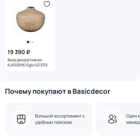
19 390 ₽
Ваза декоративная
KURASHIKI Eglo 421339
Почему покупают в Basicdecor
Большой ассортимент с
Один к
удобным поиском
менед