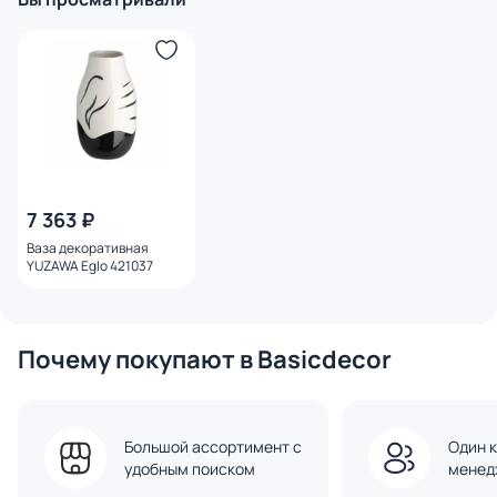
7 363 ₽
Ваза декоративная
YUZAWA Eglo 421037
Почему покупают в Basicdecor
Большой ассортимент с
Один к
удобным поиском
менед