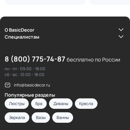
О BasicDecor
Cпециалистам
8 (800) 775-74-87
бесплатно по России
пн - пт : 09:00 - 18:00
сб - вс : 10:00 - 18:00
info@basicdecor.ru
Популярные разделы
Люстры
Бра
Диваны
Кресла
Зеркала
Вазы
Ванны