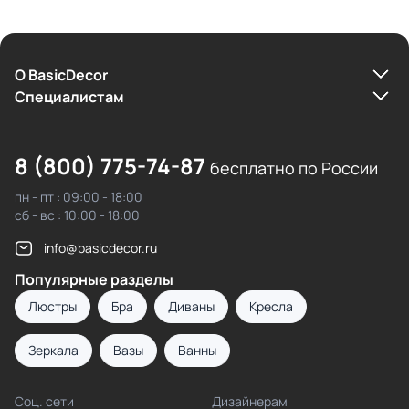
О BasicDecor
Cпециалистам
8 (800) 775-74-87
бесплатно по России
пн - пт : 09:00 - 18:00
сб - вс : 10:00 - 18:00
info@basicdecor.ru
Популярные разделы
Люстры
Бра
Диваны
Кресла
Зеркала
Вазы
Ванны
Соц. сети
Дизайнерам