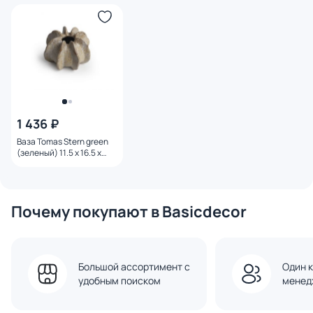
1 436 ₽
Ваза Tomas Stern green
(зеленый) 11.5 x 16.5 x
16.5 см, 2301-17-green
Почему покупают в Basicdecor
Большой ассортимент с
Один к
удобным поиском
менед