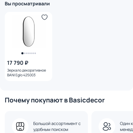
Вы просматривали
17 790 ₽
Зеркало декоративное
BANI Eglo 425003
Почему покупают в Basicdecor
Большой ассортимент с
Один к
удобным поиском
менед