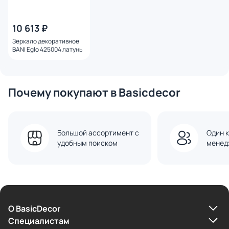
10 613 ₽
Зеркало декоративное
BANI Eglo 425004 латунь
Почему покупают в Basicdecor
Большой ассортимент с
Один к
удобным поиском
менед
О BasicDecor
Cпециалистам