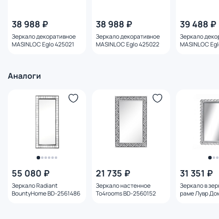
38 988 ₽
38 988 ₽
39 488 ₽
Зеркало декоративное
Зеркало декоративное
Зеркало деко
MASINLOC Eglo 425021
MASINLOC Eglo 425022
MASINLOC Egl
Аналоги
55 080 ₽
21 735 ₽
31 351 ₽
Зеркало Radiant
Зеркало настенное
Зеркало в зе
BountyHome BD-2561486
To4rooms BD-2560152
раме Лувр До
BD-3168658