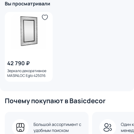
Вы просматривали
42 790 ₽
Зеркало декоративное
MASINLOC Eglo 425016
Почему покупают в Basicdecor
Большой ассортимент с
Один к
удобным поиском
менед