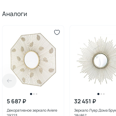
Аналоги
5 687 ₽
32 451 ₽
Декоративное зеркало Aviere
Зеркало Лувр Дома Брук
29223
284867