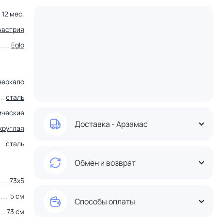
12 мес.
Австрия
Eglo
зеркало
сталь
ические
Доставка - Арзамас
круглая
сталь
Обмен и возврат
73х5
5 см
Способы оплаты
73 см