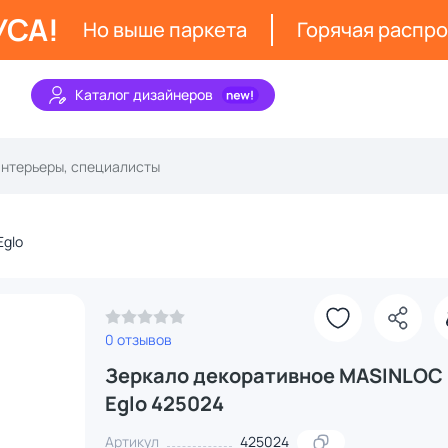
УСА!
Но выше паркета
Горячая распр
Каталог дизайнеров
Eglo
0 отзывов
Зеркало декоративное MASINLOC
Eglo 425024
Артикул
425024