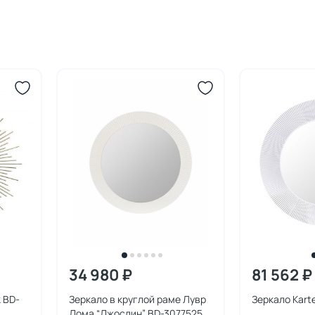
34 980 ₽
81 562 ₽
 BD-
Зеркало в круглой раме Лувр
Зеркало Karte
Дома “Джослин” BD-3077525