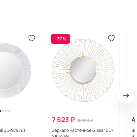
- 37 %
7 623 ₽
4
12 100 ₽
ll BD-979761
Зеркало настенное Glasar BD-
Зе
2105249
BD