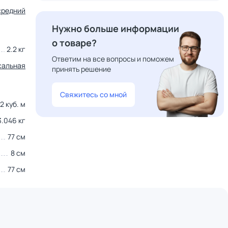
средний
Нужно больше информации
о товаре?
2.2 кг
Ответим на все вопросы и поможем
сальная
принять решение
Свяжитесь со мной
2 куб. м
3.046 кг
77 см
8 см
77 см