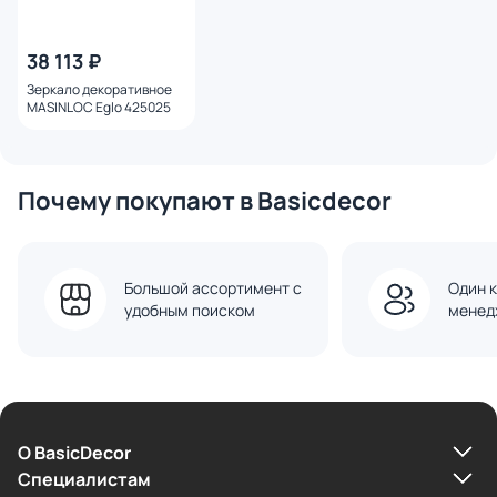
38 113 ₽
Зеркало декоративное
MASINLOC Eglo 425025
Почему покупают в Basicdecor
Большой ассортимент с
Один к
удобным поиском
менед
О BasicDecor
Cпециалистам