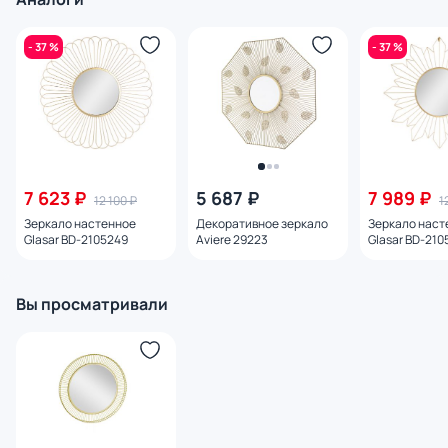
- 37 %
- 37 %
7 623 ₽
5 687 ₽
7 989 ₽
12 100 ₽
1
Зеркало настенное
Декоративное зеркало
Зеркало наст
Glasar BD-2105249
Aviere 29223
Glasar BD-210
Вы просматривали