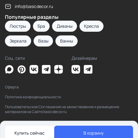
info@basicdecor.ru
Популярные разделы
Люстры
Бра
Диваны
Кресла
Зеркала
Вазы
Ванны
Соц. сети
Дизайнерам
Оферта
Политика конфиденциальности
Пользовательское Соглашение на заимствование и размещение
материалов на Сайте basicdecor.ru
Купить сейчас
В корзину