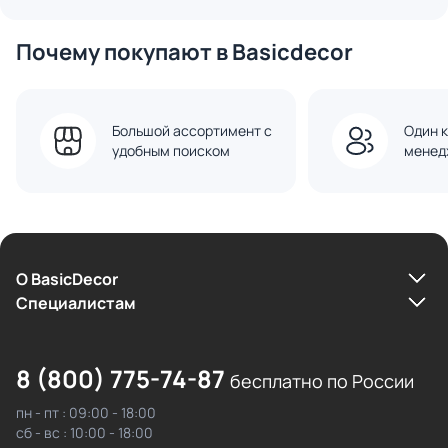
Почему покупают в Basicdecor
Большой ассортимент с
Один к
удобным поиском
менед
О BasicDecor
Cпециалистам
8 (800) 775-74-87
бесплатно по России
пн - пт : 09:00 - 18:00
сб - вс : 10:00 - 18:00