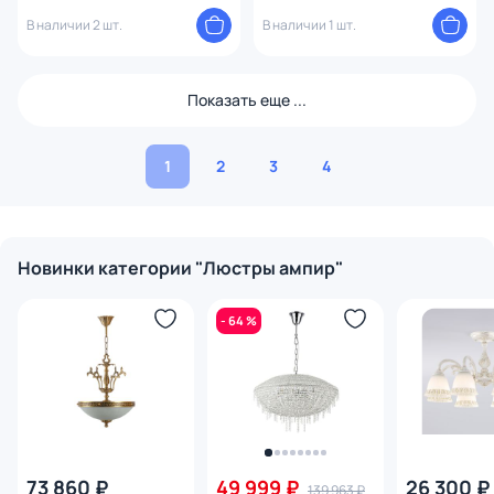
В наличии 2 шт.
В наличии 1 шт.
Показать еще ...
1
2
3
4
Новинки категории "Люстры ампир"
- 64 %
73 860 ₽
49 999 ₽
26 300 ₽
139 963 ₽