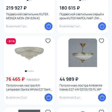
219 927 ₽
180 615 ₽
Подвесной светильник KUTEK
Подвесной светильник серый и
MONZA MON-ZW-6(N/A)
хром KUTEK NAPOLI NAP-ZW-
6(N/A)
В наличии 1 шт.
В наличии 1 шт.
- 61 %
76 465 ₽
44 989 ₽
198 600 ₽
Потолочная люстра Arti
Потолочная люстра Ambiente
Lampadari Santa White E27 Santa
toledo E27 4W 02155/35 PL WP
E 1.8.100.100 W
В наличии 3 шт.
В наличии 2 шт.