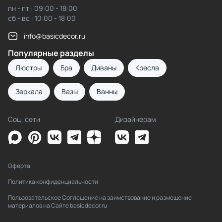
пн - пт : 09:00 - 18:00
сб - вс : 10:00 - 18:00
info@basicdecor.ru
Популярные разделы
Люстры
Бра
Диваны
Кресла
Зеркала
Вазы
Ванны
Соц. сети
Дизайнерам
Оферта
Политика конфиденциальности
Пользовательское Соглашение на заимствование и размещение
материалов на Сайте basicdecor.ru