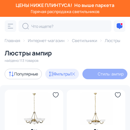
ЦЕНЫ НИЖЕ ПЛИНТУСА!
Но выше паркета
Фильтры
Горячая распродажа светильников
Стиль: ампир
Категория:
Люстры
Главная
Интернет-магазин
Светильники
Люстры
Люстры ампир
подвесные
потолочные
светодиодные
на штанге
найдено 113 товаров
Акции
13
Популярные
Фильтры
1
Стиль: ампир
с 3D-моделями
4
Дизайнерский свет
1
В наличии
94
Доставка