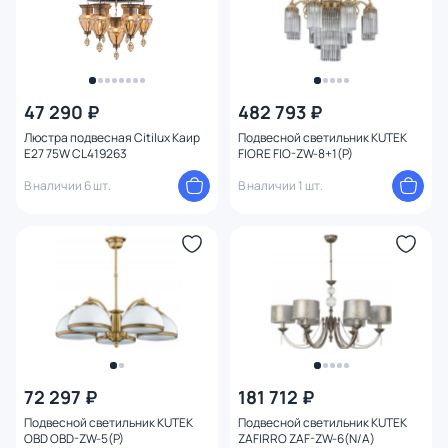
47 290 ₽
482 793 ₽
Люстра подвесная Citilux Каир
Подвесной светильник KUTEK
E27 75W CL419263
FIORE FIO-ZW-8+1(P)
В наличии 6 шт.
В наличии 1 шт.
72 297 ₽
181 712 ₽
Подвесной светильник KUTEK
Подвесной светильник KUTEK
OBD OBD-ZW-5(P)
ZAFIRRO ZAF-ZW-6(N/A)