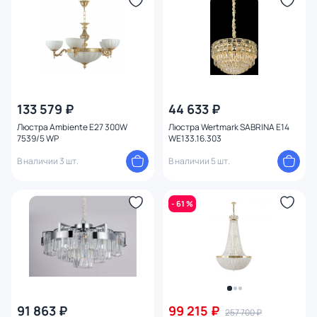
Материал
Цвет арматуры
Цвет плафона
133 579 ₽
44 633 ₽
Размер
Люстра Ambiente E27 300W
Люстра Wertmark SABRINA E14
7539/5 WP
WE133.16.303
Высота (мм)
В наличии 3 шт.
В наличии 5 шт.
Ширина (мм)
- 61 %
Длина (мм)
Диаметр (мм)
Количество ламп
91 863 ₽
99 215 ₽
257 700 ₽