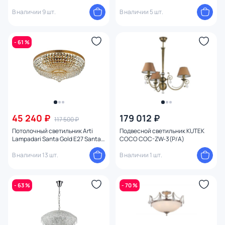
1.8.100.100 MA
В наличии 9 шт.
В наличии 5 шт.
- 61 %
45 240 ₽
179 012 ₽
117 500 ₽
Потолочный светильник Arti
Подвесной светильник KUTEK
Lampadari Santa Gold E27 Santa E
COCO COC-ZW-3(P/A)
1.2.60.600 G
В наличии 13 шт.
В наличии 1 шт.
- 63 %
- 70 %