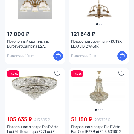
Способ крепления
Конструкция
17 000 ₽
121 648 ₽
Мощность ламп
Потолочный светильник
Подвесной светильник KUTEK
Eurosvet Campina E27
LIDO LID-ZW-5(P)
4690389143526
В наличии 10 шт.
В наличии 2 шт.
- 74 %
- 75 %
105 635 ₽
51 150 ₽
413 895 ₽
205 725 ₽
Потолочная люстра Dio D'Arte
Подвесная люстра Dio D'Arte
Lodi Matte antique E27 Lodi E
Bari Gold E27 Bari E 1.5.60.100 G