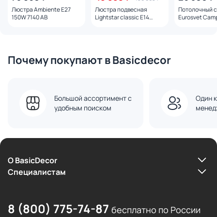
Люстра Ambiente E27
Люстра подвесная
Потолочный с
150W 7140 AB
Lightstar classic E14
Eurosvet Camp
700150
46903891435
Почему покупают в Basicdecor
Большой ассортимент с
Один к
удобным поиском
менед
О BasicDecor
Cпециалистам
8 (800) 775-74-87
бесплатно по России