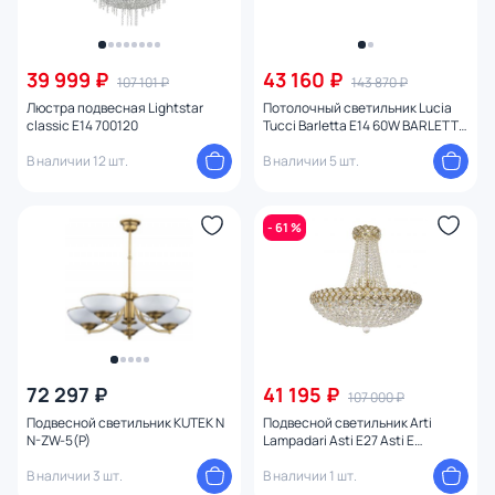
39 999 ₽
43 160 ₽
107 101 ₽
143 870 ₽
Люстра подвесная Lightstar
Потолочный светильник Lucia
classic E14 700120
Tucci Barletta E14 60W BARLETTA
181.8 D620 coffe gold
В наличии 12 шт.
В наличии 5 шт.
- 61 %
72 297 ₽
41 195 ₽
107 000 ₽
Подвесной светильник KUTEK N
Подвесной светильник Arti
N-ZW-5(P)
Lampadari Asti E27 Asti E
1.5.50.600 G
В наличии 3 шт.
В наличии 1 шт.