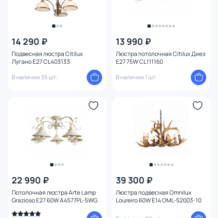
14 290 ₽
13 990 ₽
Подвесная люстра Citilux
Люстра потолочная Citilux Диез
Лугано E27 CL403133
E27 75W CL111160
В наличии 35 шт.
В наличии 1 шт.
22 990 ₽
39 300 ₽
Потолочная люстра Arte Lamp
Люстра подвесная Omnilux
Grazioso E27 60W A4577PL-5WG
Loureiro 60W E14 OML-52003-10