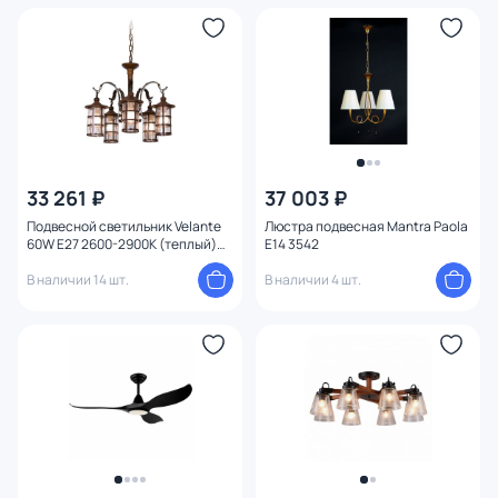
33 261 ₽
37 003 ₽
Подвесной светильник Velante
Люстра подвесная Mantra Paola
60W E27 2600-2900К (теплый)
E14 3542
588-703-05
В наличии 14 шт.
В наличии 4 шт.