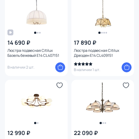
Оформление
Способ крепления
Тема
14 690 ₽
17 890 ₽
Люстра подвесная Citilux
Люстра подвесная Citilux
Конструкция
Базель бежевый E14 CL407151
Дрезден E14 CL409151
В наличии 2 шт.
Мощность ламп
В наличии 1 шт.
12 990 ₽
22 090 ₽