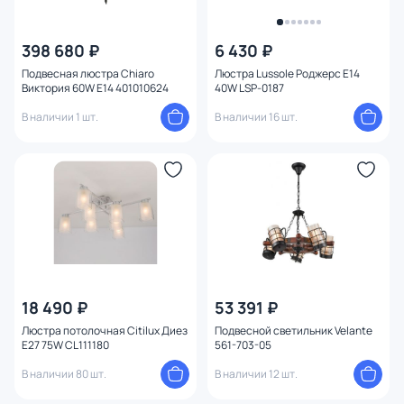
398 680 ₽
6 430 ₽
Подвесная люстра Chiaro
Люстра Lussole Роджерс E14
Виктория 60W E14 401010624
40W LSP-0187
В наличии 1 шт.
В наличии 16 шт.
18 490 ₽
53 391 ₽
Люстра потолочная Citilux Диез
Подвесной светильник Velante
E27 75W CL111180
561-703-05
В наличии 80 шт.
В наличии 12 шт.