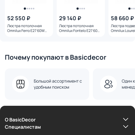
52 550 ₽
29 140 ₽
58 660 ₽
Люстра потолочная
Люстра потолочная
Люстра подв
Omnilux Ferro E27 60W
Omnilux Fontelo E27 60W
Omnilux Loure
OML-50307-08
OML-50407-08
OML-52003-1
Почему покупают в Basicdecor
Большой ассортимент с
Один к
удобным поиском
менед
О BasicDecor
Cпециалистам