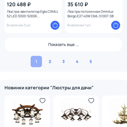
120 488 ₽
35 610 ₽
Люстра-вентилятор Eglo CIRALI
Люстра потолочная Omnilux
52 LED 3000-5000К
Borgo E27 40W OML-51007-08
(теплый,белый,холодный)
35008
В наличии 3 шт.
В наличии 1 шт.
Показать еще ...
1
2
3
4
5
Новинки категории "Люстры для дачи"