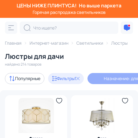
ЦЕНЫ НИЖЕ ПЛИНТУСА!
Но выше паркета
Фильтры
Горячая распродажа светильников
Назначение: для дачи
Категория:
Люстры
Главная
Интернет-магазин
Светильники
Люстры
Люстры для дачи
подвесные
потолочные
светодиодные
на штанге
найдено 214 товаров
Акции
2
Популярные
Фильтры
1
Назначение: для
с 3D-моделями
21
Дизайнерский свет
35
В наличии
101
Доставка