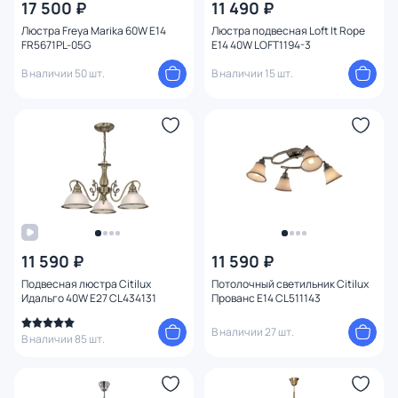
17 500 ₽
11 490 ₽
Вид лампы
Люстра Freya Marika 60W E14
Люстра подвесная Loft It Rope
FR5671PL-05G
E14 40W LOFT1194-3
Цоколь
В наличии 50 шт.
В наличии 15 шт.
Цвет свечения
Тип помещения
Назначение
1
Форма
11 590 ₽
11 590 ₽
Вид рассеивателя
Подвесная люстра Citilux
Потолочный светильник Citilux
Идальго 40W E27 CL434131
Прованс E14 CL511143
Форма плафона
В наличии 27 шт.
В наличии 85 шт.
Количество плафонов