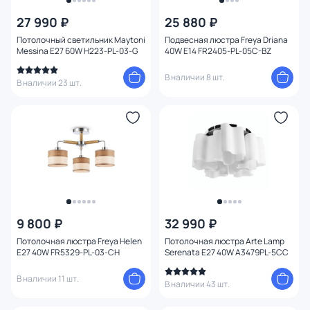
27 990 ₽
25 880 ₽
Цена
Потолочный светильник Maytoni
Подвесная люстра Freya Driana
Messina E27 60W H223-PL-03-G
40W E14 FR2405-PL-05C-BZ
От
До
В наличии 8 шт.
В наличии 23 шт.
Бренд
Цвет
Стиль
Страна
9 800 ₽
32 990 ₽
Потолочная люстра Freya Helen
Потолочная люстра Arte Lamp
Материал арматуры
E27 40W FR5329-PL-03-CH
Serenata E27 40W A3479PL-5CC
В наличии 11 шт.
В наличии 43 шт.
Материал плафона