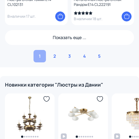
CL102131
Рандом E14 CL222191
В наличии 17 шт.
В наличии 18 шт.
Показать еще ...
1
2
3
4
5
Новинки категории "Люстры из Дании"