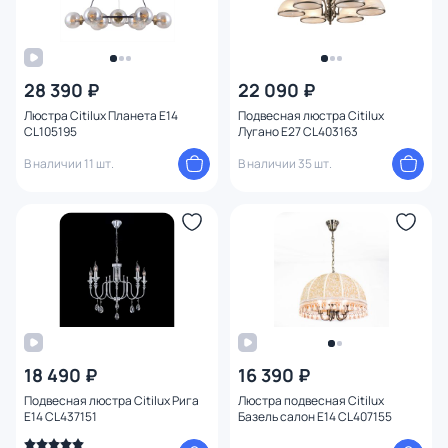
28 390 ₽
22 090 ₽
Люстра Citilux Планета E14
Подвесная люстра Citilux
CL105195
Лугано E27 CL403163
В наличии 11 шт.
В наличии 35 шт.
18 490 ₽
16 390 ₽
Подвесная люстра Citilux Рига
Люстра подвесная Citilux
E14 CL437151
Базель салон E14 CL407155