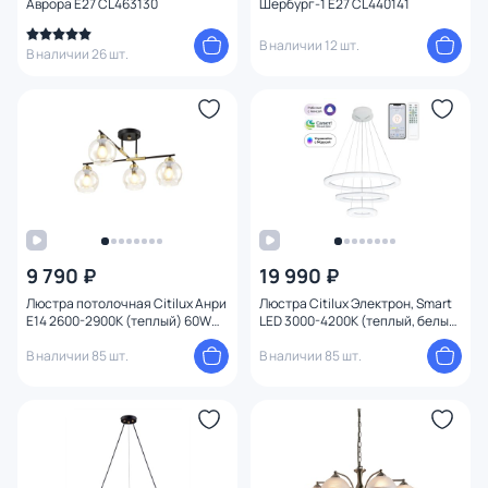
Аврора E27 CL463130
Шербург-1 E27 CL440141
В наличии 12 шт.
В наличии 26 шт.
9 790 ₽
19 990 ₽
Люстра потолочная Citilux Анри
Люстра Citilux Электрон, Smart
E14 2600-2900К (теплый) 60W
LED 3000-4200К (теплый, белый)
CL124145
CL710A104S
В наличии 85 шт.
В наличии 85 шт.