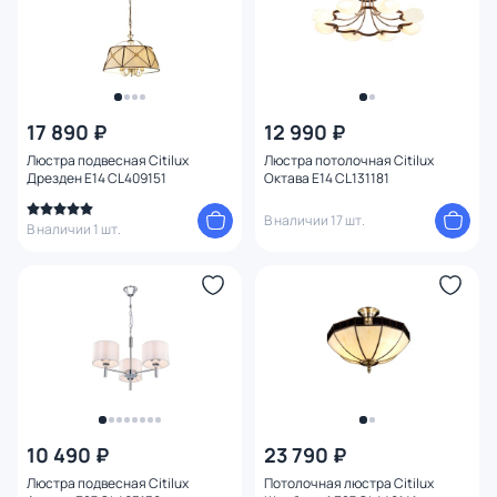
Количество плафонов
Оформление
17 890 ₽
12 990 ₽
Функции
Люстра подвесная Citilux
Люстра потолочная Citilux
Дрезден E14 CL409151
Октава E14 CL131181
Поверхность
В наличии 17 шт.
В наличии 1 шт.
Способ крепления
Тема
Конструкция
Мощность ламп
10 490 ₽
23 790 ₽
Умный дом
Люстра подвесная Citilux
Потолочная люстра Citilux