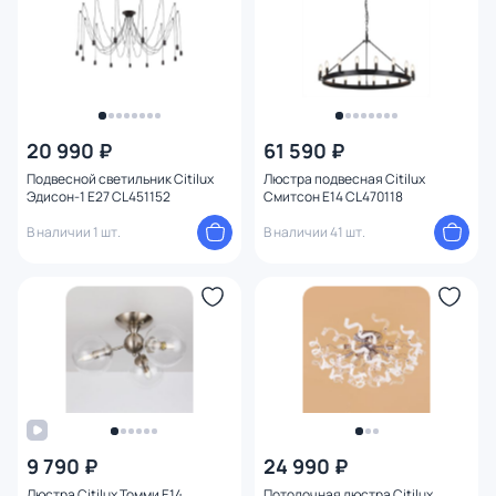
20 990 ₽
61 590 ₽
Подвесной светильник Citilux
Люстра подвесная Citilux
Эдисон-1 E27 CL451152
Смитсон E14 CL470118
В наличии 1 шт.
В наличии 41 шт.
9 790 ₽
24 990 ₽
Люстра Citilux Томми E14
Потолочная люстра Citilux