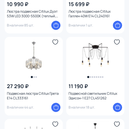
10 990 ₽
15 699 ₽
Люстра подвесная Citilux Дуэт
Люстра подвесная Citilux
53W LED 3000-5500К (теплый,
Галлен 40W E14 CL240161
белый, холодный) CL719501
В наличии 85 шт.
В наличии 1 шт.
27 290 ₽
11 190 ₽
Подвесная люстра Citilux Грета
Подвесной светильник Citilux
E14 CL333161
Эдисон-1 E27 CL451262
В наличии 44 шт.
В наличии 18 шт.