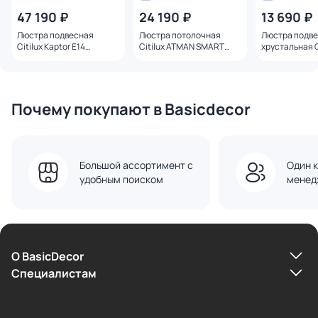
47 190 ₽
24 190 ₽
13 690 ₽
Люстра подвесная
Люстра потолочная
Люстра подв
Citilux Kaptor E14
Citilux ATMAN SMART
хрустальная C
CL423193
3000-5500К 72W
60W E14 CL31
CL226A163
Почему покупают в Basicdecor
Большой ассортимент с
Один к
удобным поиском
менед
О BasicDecor
Cпециалистам