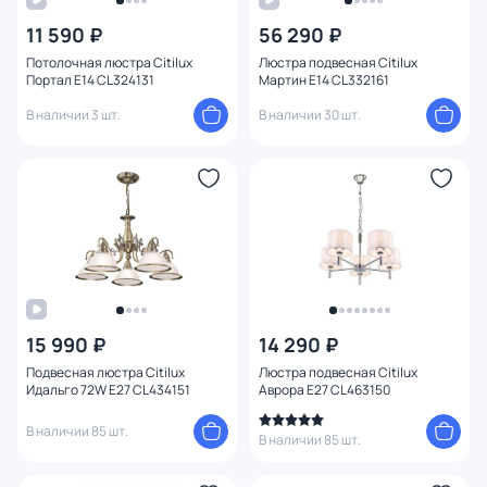
11 590 ₽
56 290 ₽
Потолочная люстра Citilux
Люстра подвесная Citilux
Бренд
Портал E14 CL324131
Мартин E14 CL332161
В наличии 3 шт.
В наличии 30 шт.
Цвет
Стиль
Страна
1
Материал арматуры
Материал плафона
15 990 ₽
14 290 ₽
Подвесная люстра Citilux
Люстра подвесная Citilux
Идальго 72W E27 CL434151
Аврора E27 CL463150
Материал
В наличии 85 шт.
В наличии 85 шт.
Цвет арматуры