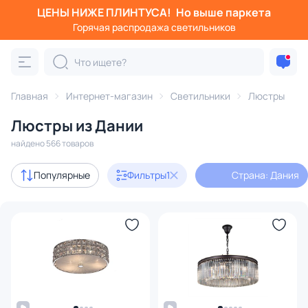
ЦЕНЫ НИЖЕ ПЛИНТУСА!
Но выше паркета
Фильтры
Горячая распродажа светильников
Страна: Дания
Категория:
Люстры
Главная
Интернет-магазин
Светильники
Люстры
Люстры из Дании
подвесные
потолочные
светодиодные
на штанге
найдено 566 товаров
Дизайнерский свет
54
Популярные
Фильтры
1
Страна: Дания
В наличии
355
Доставка
Цена
От
До