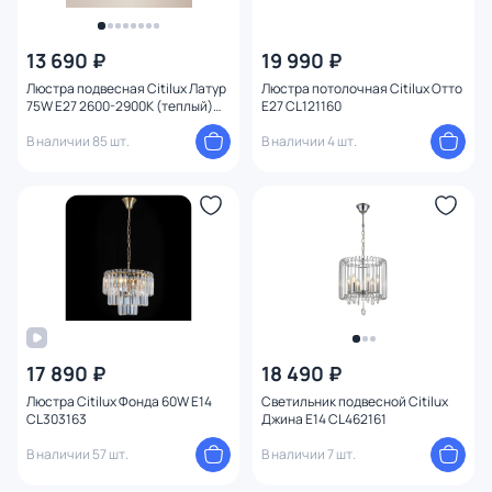
13 690 ₽
19 990 ₽
Люстра подвесная Citilux Латур
Люстра потолочная Citilux Отто
75W E27 2600-2900К (теплый)
E27 CL121160
CL413251
В наличии 85 шт.
В наличии 4 шт.
17 890 ₽
18 490 ₽
Люстра Citilux Фонда 60W E14
Светильник подвесной Citilux
CL303163
Джина E14 CL462161
В наличии 57 шт.
В наличии 7 шт.