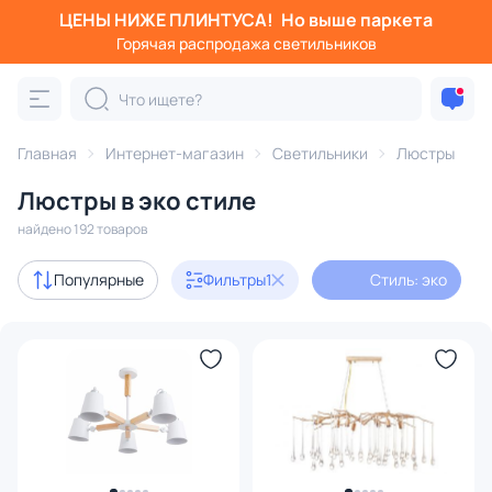
ЦЕНЫ НИЖЕ ПЛИНТУСА!
Но выше паркета
Фильтры
Горячая распродажа светильников
Стиль: эко
Категория:
Люстры
Главная
Интернет-магазин
Светильники
Люстры
Люстры в эко стиле
подвесные
потолочные
светодиодные
на штанге
найдено 192 товаров
Акции
17
Популярные
Фильтры
1
Стиль: эко
с 3D-моделями
18
Дизайнерский свет
50
В наличии
118
Доставка