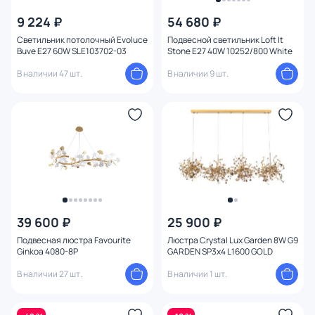
9 224 ₽
54 680 ₽
Светильник потолочный Evoluce
Подвесной светильник Loft It
Buve E27 60W SLE103702-03
Stone E27 40W 10252/800 White
В наличии 47 шт.
В наличии 9 шт.
39 600 ₽
25 900 ₽
Подвесная люстра Favourite
Люстра Crystal Lux Garden 8W G9
Ginkoa 4080-8P
GARDEN SP3х4 L1600 GOLD
В наличии 27 шт.
В наличии 1 шт.