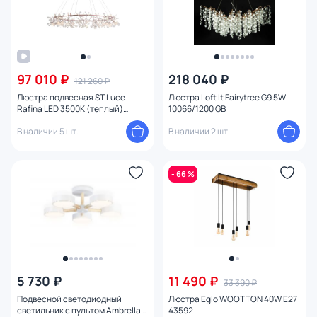
97 010 ₽
218 040 ₽
121 260 ₽
Люстра подвесная ST Luce
Люстра Loft It Fairytree G9 5W
Rafina LED 3500К (теплый)
10066/1200 GB
SL379.203.324
В наличии 5 шт.
В наличии 2 шт.
- 66 %
5 730 ₽
11 490 ₽
33 390 ₽
Подвесной светодиодный
Люстра Eglo WOOTTON 40W E27
светильник с пультом Ambrella
43592