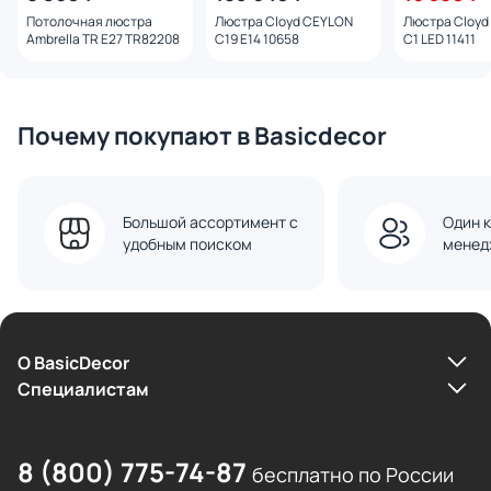
Потолочная люстра
Люстра Cloyd CEYLON
Люстра Cloy
Ambrella TR E27 TR82208
C19 E14 10658
C1 LED 11411
Почему покупают в Basicdecor
Большой ассортимент с
Один к
удобным поиском
менед
О BasicDecor
Cпециалистам
8 (800) 775-74-87
бесплатно по России