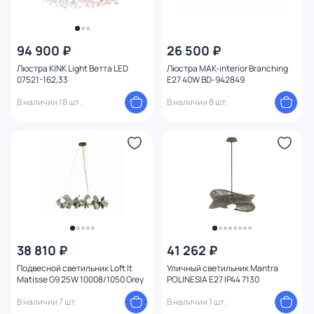
94 900 ₽
26 500 ₽
Люстра KINK Light Ветта LED
Люстра MAK-interior Branching
07521-162,33
E27 40W BD-942849
В наличии 18 шт.
В наличии 8 шт.
38 810 ₽
41 262 ₽
Подвесной светильник Loft It
Уличный светильник Mantra
Matisse G9 25W 10008/1050 Grey
POLINESIA E27 IP44 7130
В наличии 7 шт.
В наличии 1 шт.