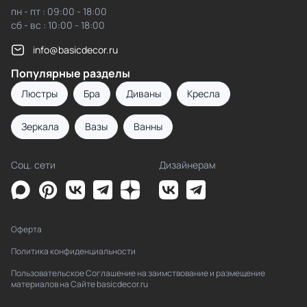
пн - пт : 09:00 - 18:00
сб - вс : 10:00 - 18:00
info@basicdecor.ru
Популярные разделы
Люстры
Бра
Диваны
Кресла
Зеркала
Вазы
Ванны
Соц. сети
Дизайнерам
Оферта
Политика конфиденциальности
Пользовательское Соглашение на заимствование и размещение
материалов на Сайте basicdecor.ru