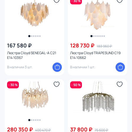
- 30 %
Материал
Цвет арматуры
Цвет плафона
167 580 ₽
128 730 ₽
183 960 ₽
Размер
Люстра Cloyd SENEGAL-A C21
Люстра Cloyd TRAPESUND C19
E14 10367
E14 10662
Высота (мм)
В наличии 3 шт.
В наличии 1 шт.
Ширина (мм)
- 30 %
- 50 %
Длина (мм)
Диаметр (мм)
Глубина (мм)
280 350 ₽
37 800 ₽
400 470 ₽
75 600 ₽