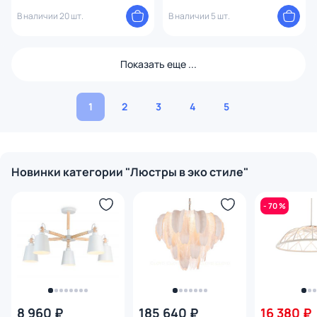
FL4825
В наличии 20 шт.
В наличии 5 шт.
Показать еще ...
1
2
3
4
5
Новинки категории "Люстры в эко стиле"
- 70 %
8 960 ₽
185 640 ₽
16 380 ₽