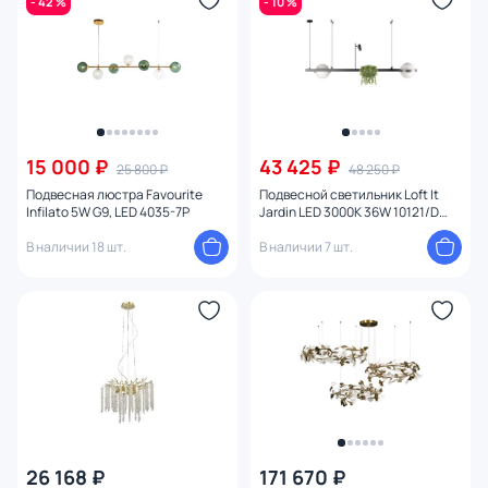
- 42 %
- 10 %
15 000 ₽
43 425 ₽
25 800 ₽
48 250 ₽
Подвесная люстра Favourite
Подвесной светильник Loft It
Infilato 5W G9, LED 4035-7P
Jardin LED 3000K 36W 10121/D
Dark grey
В наличии 18 шт.
В наличии 7 шт.
26 168 ₽
171 670 ₽