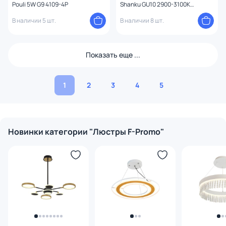
Pouli 5W G9 4109-4P
Shanku GU10 2900-3100К
(теплый) 35W 3091-3P
В наличии 5 шт.
В наличии 8 шт.
Показать еще ...
1
2
3
4
5
Новинки категории "Люстры F-Promo"