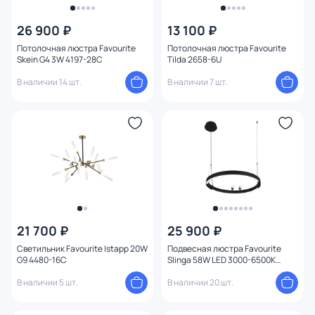
26 900 ₽
13 100 ₽
Потолочная люстра Favourite
Потолочная люстра Favourite
Skein G4 3W 4197-28C
Tilda 2658-6U
В наличии 14 шт.
В наличии 7 шт.
21 700 ₽
25 900 ₽
Светильник Favourite Istapp 20W
Подвесная люстра Favourite
G9 4480-16C
Slinga 58W LED 3000-6500К
(теплый, белый, холодный)
В наличии 5 шт.
4474-1P
В наличии 20 шт.