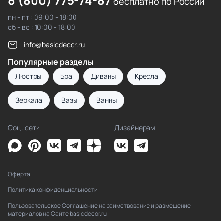
8 (800) 775-74-87
бесплатно по России
пн - пт : 09:00 - 18:00
сб - вс : 10:00 - 18:00
info@basicdecor.ru
Популярные разделы
Люстры
Бра
Диваны
Кресла
Зеркала
Вазы
Ванны
Соц. сети
Дизайнерам
Оферта
Политика конфиденциальности
Пользовательское Соглашение на заимствование и размещение
материалов на Сайте basicdecor.ru