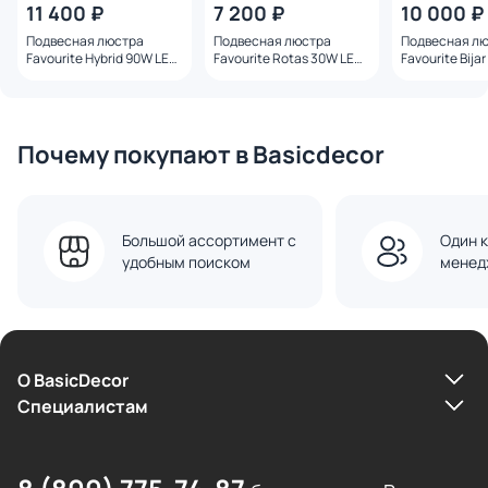
11 400 ₽
7 200 ₽
10 000 ₽
Подвесная люстра
Подвесная люстра
Подвесная л
Favourite Hybrid 90W LED
Favourite Rotas 30W LED
Favourite Bija
3500-4000-6500K 4687-
3000-6000K 4696-4P
4000K 4698-5
7P
белый
Почему покупают в Basicdecor
Большой ассортимент с
Один к
удобным поиском
менед
О BasicDecor
Cпециалистам