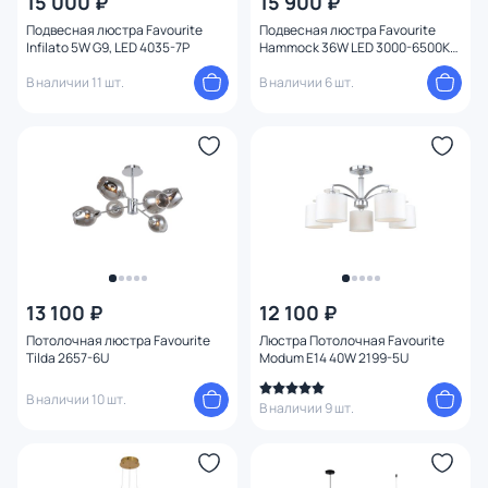
15 000 ₽
15 900 ₽
Подвесная люстра Favourite
Подвесная люстра Favourite
Infilato 5W G9, LED 4035-7P
Hammock 36W LED 3000-6500К
(теплый, белый, холодный)
В наличии 11 шт.
4468-4P
В наличии 6 шт.
13 100 ₽
12 100 ₽
Потолочная люстра Favourite
Люстра Потолочная Favourite
Tilda 2657-6U
Modum E14 40W 2199-5U
В наличии 10 шт.
В наличии 9 шт.