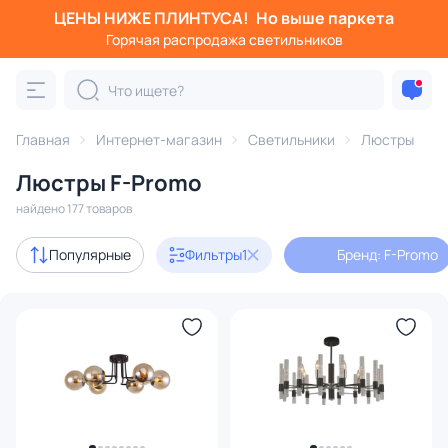
ЦЕНЫ НИЖЕ ПЛИНТУСА!
Но выше паркета
Фильтры
Горячая распродажа светильников
Бренд: F-Promo
Категория:
Люстры
Главная
Интернет-магазин
Светильники
Люстры
Люстры F-Promo
подвесные
потолочные
светодиодные
на штанге
найдено 177 товаров
Дизайнерский свет
31
Популярные
Фильтры
1
Бренд: F-Promo
В наличии
133
Цена
От
До