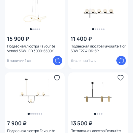
15 900 ₽
11 400 ₽
Подвесная люстра Favourite
Подвесная люстра Favourite Tior
Vendel 36W LED 3000-6500К
60W E27 4106-5P
(теплый, белый, холодный)
4470-3P
В наличии 1 шт.
В наличии 1 шт.
7 900 ₽
13 500 ₽
Подвесная люстра Favourite
Потолочная люстра Favourite