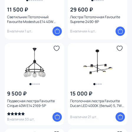
Бренд
1
11 500 ₽
29 600 ₽
Светильник Потолочный
Люстра Потолочная Favourite
Цвет
Favourite Modestus E14 40W
Supreme 2490-8P
2344-6U
В наличии 1 шт.
В наличии 4 шт.
Стиль
Материал плафона
Материал
Цвет арматуры
Цвет плафона
9 500 ₽
15 000 ₽
Подвесная люстра Favourite
Потолочная люстра Favourite
Cirque 40W E14 2169-5P
Ducan LED 4000К (белый) 5, 7W
Размер
3094-6P
В наличии 21 шт.
В наличии 33 шт.
Высота (мм)