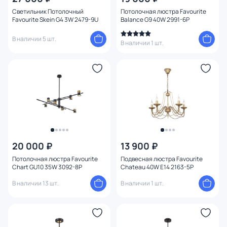
Назначение
Светильник Потолочный
Потолочная люстра Favourite
Favourite Skein G4 3W 2479-9U
Balance G9 40W 2991-6P
Форма
В наличии 5 шт.
В наличии 1 шт.
Количество колец
Вид рассеивателя
Форма плафона
Количество плафонов
20 000 ₽
13 900 ₽
Потолочная люстра Favourite
Подвесная люстра Favourite
Оформление
Chart GU10 35W 3092-8P
Chateau 40W E14 2163-5P
В наличии 13 шт.
В наличии 1 шт.
Комплектация
Способ крепления