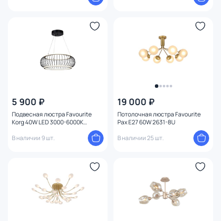
5 900 ₽
19 000 ₽
Подвесная люстра Favourite
Потолочная люстра Favourite
Korg 40W LED 3000-6000К
Pax E27 60W 2631-8U
(теплый, белый, холодный)
4435-2P
В наличии 9 шт.
В наличии 25 шт.