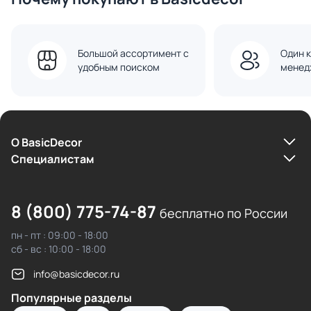
Большой ассортимент с
Один к
удобным поиском
менед
О BasicDecor
Cпециалистам
8 (800) 775-74-87
бесплатно по России
пн - пт : 09:00 - 18:00
сб - вс : 10:00 - 18:00
info@basicdecor.ru
Популярные разделы