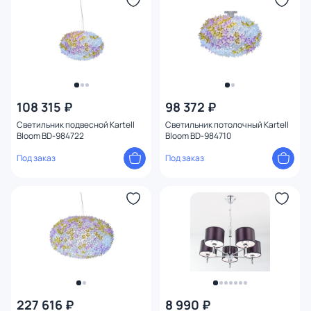
Размер
Высота (мм)
Ширина (мм)
108 315 ₽
98 372 ₽
Длина (мм)
Светильник подвесной Kartell
Светильник потолочный Kartell
Bloom BD-984722
Bloom BD-984710
Диаметр (мм)
Под заказ
Под заказ
Количество ламп
Вид лампы
Цоколь
Тип помещения
227 616 ₽
8 990 ₽