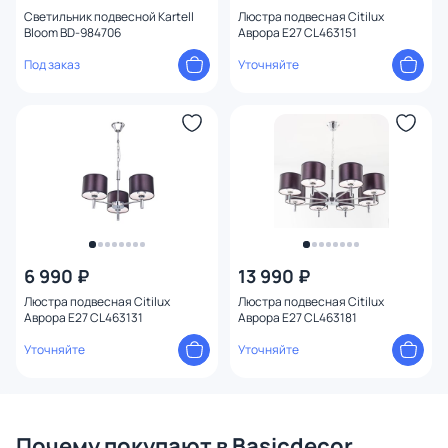
Форма
Светильник подвесной Kartell
Люстра подвесная Citilux
Bloom BD-984706
Аврора E27 CL463151
Под заказ
Уточняйте
Вид рассеивателя
Количество плафонов
Оформление
6 990 ₽
13 990 ₽
Люстра подвесная Citilux
Люстра подвесная Citilux
Аврора E27 CL463131
Аврора E27 CL463181
Уточняйте
Уточняйте
Почему покупают в Basicdecor