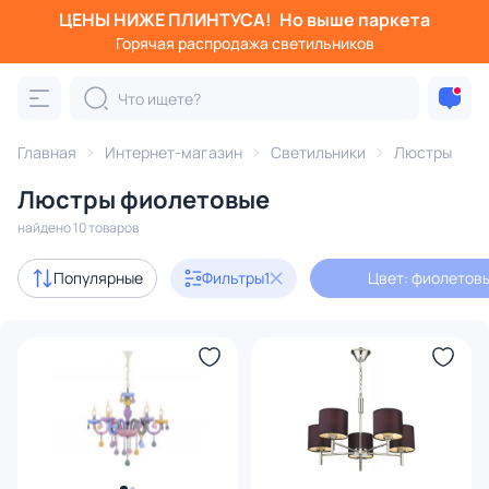
ЦЕНЫ НИЖЕ ПЛИНТУСА!
Но выше паркета
Фильтры
Горячая распродажа светильников
Цвет: фиолетовый
Категория:
Люстры
Главная
Интернет-магазин
Светильники
Люстры
Люстры фиолетовые
подвесные
потолочные
светодиодные
на штанге
найдено 10 товаров
с 3D-моделями
1
Популярные
Фильтры
1
Цвет: фиолетов
Дизайнерский свет
4
В наличии
4
Доставка
Цена