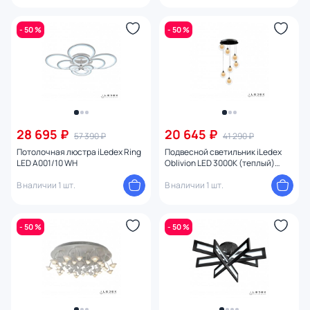
- 50 %
- 50 %
28 695 ₽
20 645 ₽
57 390 ₽
41 290 ₽
Потолочная люстра iLedex Ring
Подвесной светильник iLedex
LED A001/10 WH
Oblivion LED 3000К (теплый)
C4457-7R CR
В наличии 1 шт.
В наличии 1 шт.
- 50 %
- 50 %