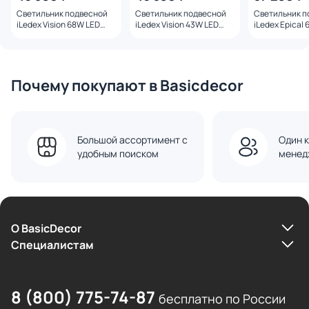
Светильник подвесной
Светильник подвесной
Светильник п
iLedex Vision 68W LED
iLedex Vision 43W LED
iLedex Epical 
4000К (белый) 2060-
4000К (белый) 2063-
BK+WH
D1000 BK
D800 BR
Почему покупают в Basicdecor
Большой ассортимент с
Один к
удобным поиском
менед
О BasicDecor
Cпециалистам
8 (800) 775-74-87
бесплатно по России