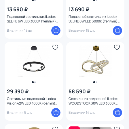
13 690 ₽
13 690 ₽
Подвесной светильник iLedex
Подвесной светильник iLedex
Бренд
1
SELFIE 6W LED 3000К (теплый)
SELFIE 6W LED 3000К (теплый)
19152P/3-6W-3000K CP
19152P/3-6W-3000K SL
В наличии 18 шт.
В наличии 18 шт.
Цвет
Стиль
Материал арматуры
Материал
Цвет арматуры
29 390 ₽
58 590 ₽
Светильник подвесной iLedex
Светильник подвесной iLedex
Vision 42W LED 4000К (белый)
WOODSTOCK 30W LED 3000К
Цвет плафона
2060-D600 BK
(теплый) 2118-D600 BR
В наличии 5 шт.
В наличии 14 шт.
Размер