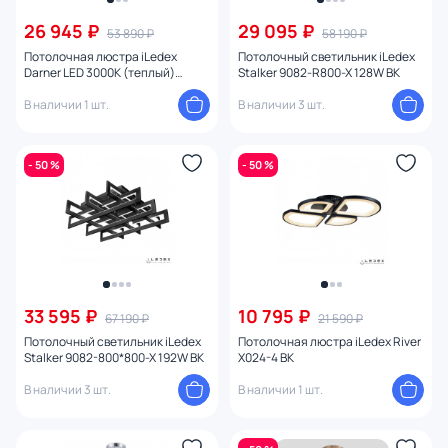
26 945 ₽
29 095 ₽
53 890 ₽
58 190 ₽
Потолочная люстра iLedex
Потолочный светильник iLedex
Darner LED 3000К (теплый)
Stalker 9082-R800-X 128W BK
C50068/16Y WH
В наличии 1 шт.
В наличии 3 шт.
- 50 %
- 50 %
33 595 ₽
10 795 ₽
67 190 ₽
21 590 ₽
Потолочный светильник iLedex
Потолочная люстра iLedex River
Stalker 9082-800*800-X 192W BK
X024-4 BK
В наличии 3 шт.
В наличии 1 шт.