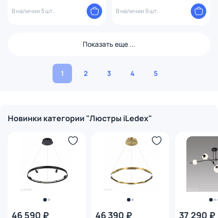
CR+WH
CR
В наличии 3 шт.
В наличии 9 шт.
Показать еще ...
1
2
3
4
5
Новинки категории "Люстры iLedex"
46 590 ₽
46 390 ₽
37 290 ₽