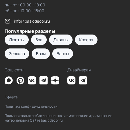
пн - пт : 09:00 - 18:00
сб - вс : 10:00 - 18:00
info@basicdecor.ru
Популярные разделы
Люстры
Бра
Диваны
Кресла
Зеркала
Вазы
Ванны
Соц. сети
Дизайнерам
Оферта
Политика конфиденциальности
Пользовательское Соглашение на заимствование и размещение
материалов на Сайте basicdecor.ru