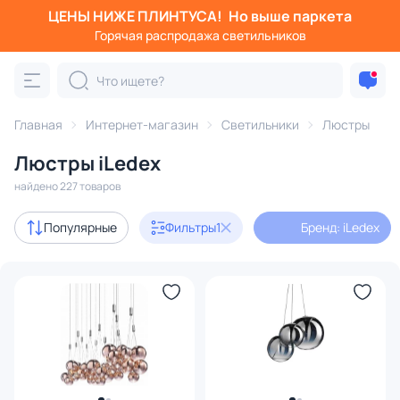
ЦЕНЫ НИЖЕ ПЛИНТУСА!
Но выше паркета
Фильтры
Горячая распродажа светильников
Бренд: iLedex
Категория:
Люстры
Главная
Интернет-магазин
Светильники
Люстры
Люстры iLedex
подвесные
потолочные
светодиодные
на штанге
найдено 227 товаров
Акции
50
Популярные
Фильтры
1
Бренд: iLedex
Дизайнерский свет
3
В наличии
70
Цена
От
До