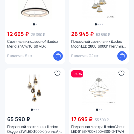
12 695 ₽
26 945 ₽
25 390 ₽
53 890 ₽
Светильник подвесной iLedex
Подвесной светильник iLedex
Meridian C4716-60 MBK
Moon LED 2800-6000К (теплый,
белый, холодный) WL8858-5 WH
В наличии 5 шт.
В наличии 32 шт.
- 50 %
65 590 ₽
17 695 ₽
35 390 ₽
Подвесной светильник iLedex
Подвесная люстра iLedex Venus
Oxygen 3W LED 3000К (теплый)
LED 8153-700+500+300-D-T WH