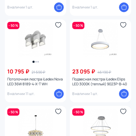
9701P/5R BR
В наличии 1 шт.
В наличии 1 шт.
- 50 %
- 50 %
10 795 ₽
23 095 ₽
21 590 ₽
46 190 ₽
Потолочная люстра iLedex Nova
Подвесная люстра iLedex Elips
LED 36W 8189-4-X-T WH
LED 3000К (теплый) 9023P-B-40
В наличии 11 шт.
В наличии 1 шт.
- 50 %
- 50 %