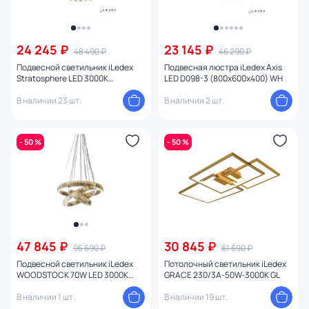
24 245 ₽
23 145 ₽
48 490 ₽
46 290 ₽
Подвесной светильник iLedex
Подвесная люстра iLedex Axis
Stratosphere LED 3000К
LED D098-3 (800x600x400) WH
(теплый) FTG-600-92 CR
В наличии 23 шт.
В наличии 2 шт.
- 50 %
- 50 %
47 845 ₽
30 845 ₽
95 690 ₽
61 690 ₽
Подвесной светильник iLedex
Потолочный светильник iLedex
WOODSTOCK 70W LED 3000К
GRACE 230/3A-50W-3000K GL
(теплый) 10920P/3-70W-3000K
(8/6/4) GL-CL
В наличии 1 шт.
В наличии 19 шт.