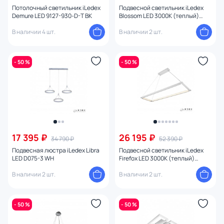
Потолочный светильник iLedex
Подвесной светильник iLedex
Demure LED 9127-930-D-T BK
Blossom LED 3000К (теплый)
C4465-12R CR
В наличии 4 шт.
В наличии 2 шт.
- 50 %
- 50 %
17 395 ₽
26 195 ₽
34 790 ₽
52 390 ₽
Подвесная люстра iLedex Libra
Подвесной светильник iLedex
LED D075-3 WH
Firefox LED 3000К (теплый)
P1173-3 WH
В наличии 2 шт.
В наличии 2 шт.
- 50 %
- 50 %