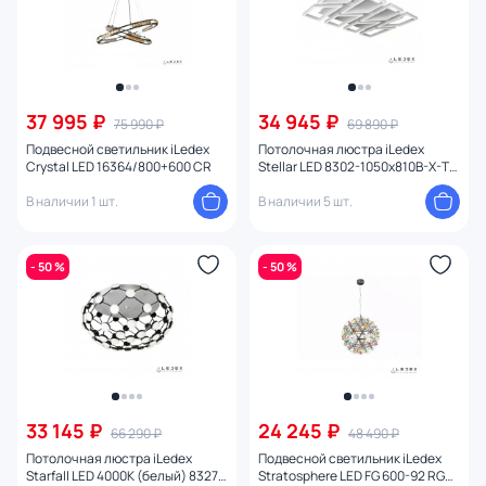
37 995 ₽
34 945 ₽
75 990 ₽
69 890 ₽
Подвесной светильник iLedex
Потолочная люстра iLedex
Crystal LED 16364/800+600 CR
Stellar LED 8302-1050x810B-X-T
WH
В наличии 1 шт.
В наличии 5 шт.
- 50 %
- 50 %
33 145 ₽
24 245 ₽
66 290 ₽
48 490 ₽
Потолочная люстра iLedex
Подвесной светильник iLedex
Starfall LED 4000К (белый) 8327
Stratosphere LED FG 600-92 RGB