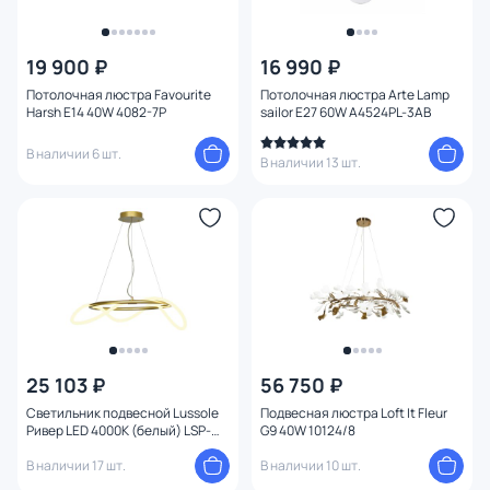
19 900 ₽
16 990 ₽
Потолочная люстра Favourite
Потолочная люстра Arte Lamp
Harsh E14 40W 4082-7P
sailor E27 60W A4524PL-3AB
В наличии 6 шт.
В наличии 13 шт.
25 103 ₽
56 750 ₽
Светильник подвесной Lussole
Подвесная люстра Loft It Fleur
Ривер LED 4000К (белый) LSP-
G9 40W 10124/8
8366
В наличии 17 шт.
В наличии 10 шт.