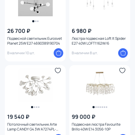
26 700 ₽
6 980 ₽
Подвесной светильник Eurosvet
Люстра подвесная Loft It Spider
Planet 25W E27 4690389190704
E27 40W LOFT1162W/6
В наличии 10 шт.
В наличии 8 шт.
19 540 ₽
99 000 ₽
Потолочный светильник Arte
Подвесная люстра Favourite
Lamp CANDY G4 3W A7274PL-
Brillo 40W E14 3056-10P
27WH