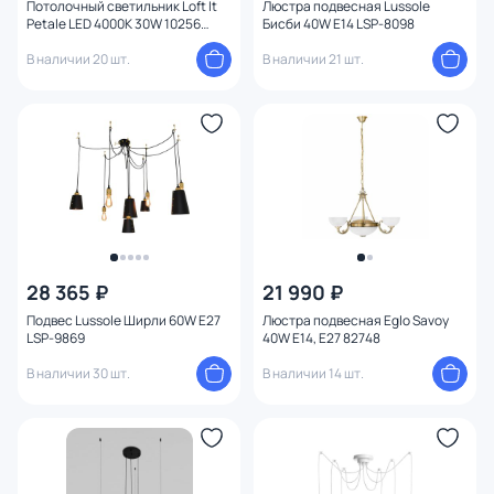
Потолочный светильник Loft It
Люстра подвесная Lussole
Конструкция
Petale LED 4000К 30W 10256
Бисби 40W E14 LSP-8098
White
В наличии 20 шт.
В наличии 21 шт.
Мощность ламп
Умный дом
28 365 ₽
21 990 ₽
Подвес Lussole Ширли 60W E27
Люстра подвесная Eglo Savoy
LSP-9869
40W E14, E27 82748
В наличии 30 шт.
В наличии 14 шт.