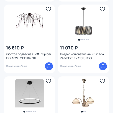
16 810 ₽
11 070 ₽
Люстра подвесная Loft It Spider
Подвесной светильник Escada
E27 40W LOFT1162/16
ZAMBEZE E27 10181/3S
В наличии 5 шт.
В наличии 5 шт.