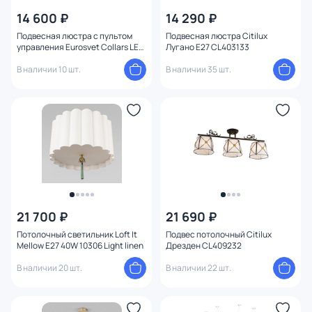
14 600 ₽
14 290 ₽
Подвесная люстра с пультом
Подвесная люстра Citilux
управления Eurosvet Collars LED
Лугано E27 CL403133
3300-4200-6500К (теплый,
белый, холодный)
В наличии 10 шт.
В наличии 35 шт.
4690389185816
21 700 ₽
21 690 ₽
Потолочный светильник Loft It
Подвес потолочный Citilux
Mellow E27 40W 10306 Light linen
Дрезден CL409232
В наличии 20 шт.
В наличии 22 шт.