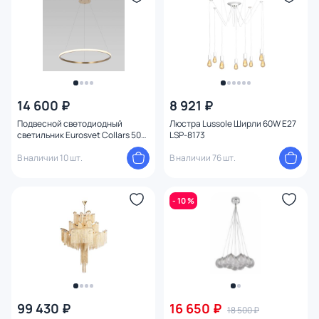
14 600 ₽
8 921 ₽
Подвесной светодиодный
Люстра Lussole Ширли 60W E27
светильник Eurosvet Collars 50W
LSP-8173
LED 6500, 4200, 3300К (теплый,
белый, холодный)
В наличии 10 шт.
В наличии 76 шт.
4690389196362
- 10 %
99 430 ₽
16 650 ₽
18 500 ₽