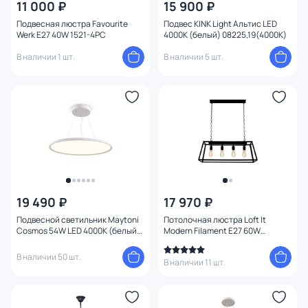
11 000 ₽
15 900 ₽
Количество ламп
Подвесная люстра Favourite
Подвес KINK Light Альтис LED
Werk E27 40W 1521-4PC
4000К (белый) 08225,19(4000K)
Вид лампы
В наличии 1 шт.
В наличии 5 шт.
Цоколь
Цвет свечения
Тип помещения
1
Управление
19 490 ₽
17 970 ₽
Назначение
Подвесной светильник Maytoni
Потолочная люстра Loft It
Cosmos 54W LED 4000К (белый)
Modern Filament E27 60W
MOD057PL-L54W4K
LOFT3110C
Форма
В наличии 50 шт.
В наличии 11 шт.
Количество колец