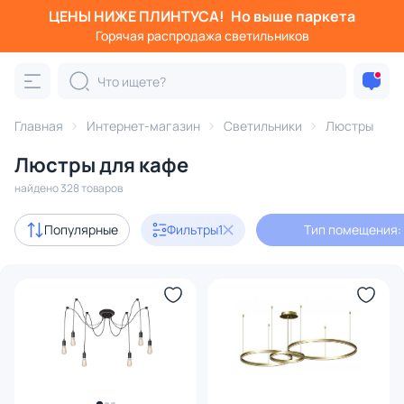
ЦЕНЫ НИЖЕ ПЛИНТУСА!
Но выше паркета
Фильтры
Горячая распродажа светильников
Тип помещения: кафе
Категория:
Люстры
Главная
Интернет-магазин
Светильники
Люстры
Люстры для кафе
подвесные
потолочные
светодиодные
на штанге
найдено 328 товаров
Акции
34
Популярные
Фильтры
1
Тип помещения:
с 3D-моделями
86
Дизайнерский свет
76
В наличии
272
Доставка