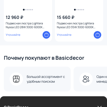
12 960 ₽
15 660 ₽
Подвесная люстра Lightera
Подвесная люстра Lightera
Nyasa LED 28W 3000-6000К
Nyasa LED 35W 3000-6000К
LE217L-40G WIFI латунь
LE217L-60G WIFI латунь
Уточняйте
Уточняйте
Почему покупают в Basicdecor
Большой ассортимент с
Один к
удобным поиском
менед