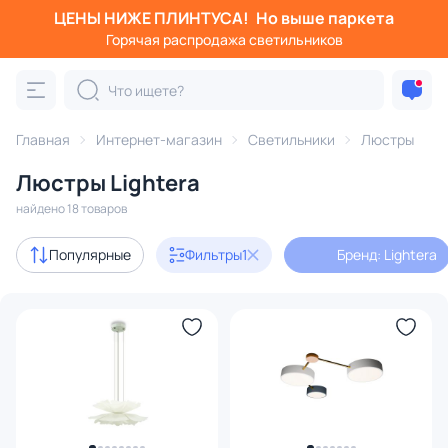
ЦЕНЫ НИЖЕ ПЛИНТУСА!
Но выше паркета
Фильтры
Горячая распродажа светильников
Бренд: Lightera
Категория:
Люстры
Главная
Интернет-магазин
Светильники
Люстры
Люстры Lightera
подвесные
потолочные
светодиодные
на штанге
найдено 18 товаров
с 3D-моделями
9
Популярные
Фильтры
1
Бренд: Lightera
Дизайнерский свет
8
В наличии
11
Доставка
Цена