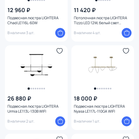
12 960 ₽
11 420 ₽
От
До
Подвесная люстра LIGHTERA
Потолочная люстра LIGHTERA
Chad LE116L-60W
Tizzo LED 12W, белый свет
(4000К) LE239PL-3WG
В наличии 3 шт.
В наличии 4 шт.
Бренд
1
Цвет
Стиль
Материал арматуры
Материал плафона
26 880 ₽
18 000 ₽
Подвесная люстра LIGHTERA
Подвесная люстра LIGHTERA
Urmia LE113L-130B WIFI
Nyasa LE117L-110GA WIFI
Цвет арматуры
В наличии 2 шт.
В наличии 1 шт.
Цвет плафона