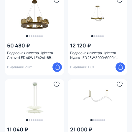
Высота (мм)
Ширина (мм)
Длина (мм)
60 480 ₽
12 120 ₽
Диаметр (мм)
Подвесная люстра Lightera
Подвесная люстра Lightera
Chievo LED 40W LE424L-8B
Nyasa LED 28W 3000-6000К
коричневый
LE217L-40G латунь
Количество ламп
В наличии 2 шт.
В наличии 1 шт.
Вид лампы
Цоколь
Форма
плафон
1
11 040 ₽
21 000 ₽