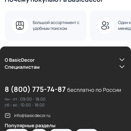
Большой ассортимент с
Один к
удобным поиском
менед
О BasicDecor
Cпециалистам
8 (800) 775-74-87
бесплатно по России
пн - пт : 09:00 - 18:00
сб - вс : 10:00 - 18:00
info@basicdecor.ru
Популярные разделы