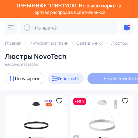
ЦЕНЫ НИЖЕ ПЛИНТУСА!
Но выше паркета
Фильтры
Горячая распродажа светильников
Бренд: NovoTech
Категория:
Люстры
Главная
Интернет-магазин
Светильники
Люстры
Люстры NovoTech
подвесные
потолочные
светодиодные
на штанге
найдено 9 товаров
Акции
4
Популярные
Фильтры
1
Бренд: NovoTech
Дизайнерский свет
2
- 60 %
В наличии
9
Цена
От
До