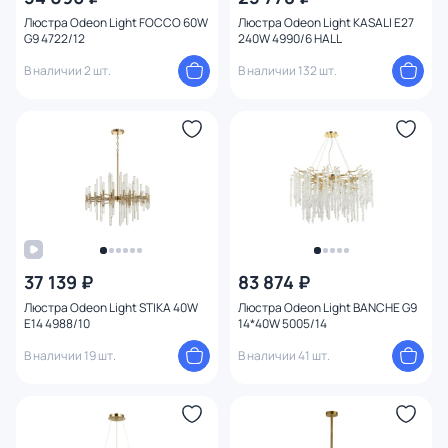
Цвет свечения
Люстра Odeon Light FOCCO 60W
Люстра Odeon Light KASALI E27
G9 4722/12
240W 4990/6 HALL
Тип помещения
В наличии 2 шт.
В наличии 132 шт.
Назначение
Форма
Количество колец
Вид рассеивателя
37 139 ₽
83 874 ₽
Люстра Odeon Light STIKA 40W
Люстра Odeon Light BANCHE G9
Форма плафона
E14 4988/10
14*40W 5005/14
В наличии 19 шт.
В наличии 41 шт.
Количество плафонов
Оформление