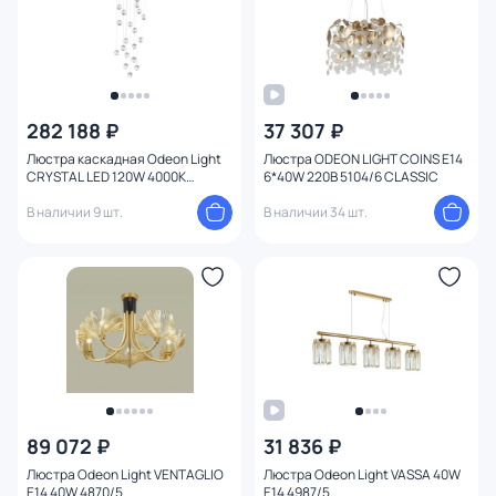
282 188 ₽
37 307 ₽
Люстра каскадная Odeon Light
Люстра ODEON LIGHT COINS E14
CRYSTAL LED 120W 4000K
6*40W 220В 5104/6 CLASSIC
6600Лм 5008/120L
В наличии 9 шт.
В наличии 34 шт.
89 072 ₽
31 836 ₽
Люстра Odeon Light VENTAGLIO
Люстра Odeon Light VASSA 40W
E14 40W 4870/5
E14 4987/5