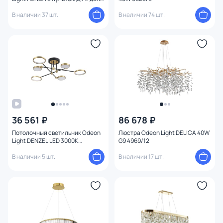
креплением IP20 LED 63W+30W
3000-6000K
В наличии 37 шт.
В наличии 74 шт.
(теплый,белый,холодный)
4317/93L
36 561 ₽
86 678 ₽
Потолочный светильник Odeon
Люстра Odeon Light DELICA 40W
Light DENZEL LED 3000К
G9 4969/12
(теплый) 32W 4320/60CL
В наличии 5 шт.
В наличии 17 шт.