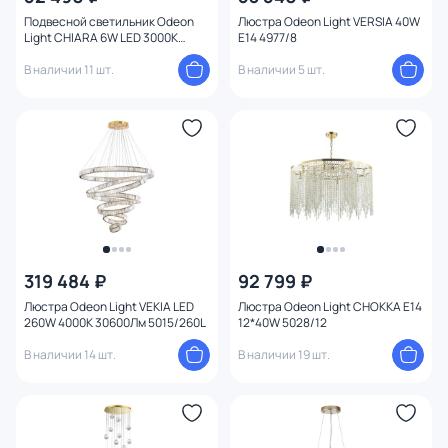
Подвесной светильник Odeon
Люстра Odeon Light VERSIA 40W
Light CHIARA 6W LED 3000К
E14 4977/8
(теплый) 6638/45L
В наличии 11 шт.
В наличии 5 шт.
319 484 ₽
92 799 ₽
Люстра Odeon Light VEKIA LED
Люстра Odeon Light CHOKKA E14
260W 4000K 30600Лм 5015/260L
12*40W 5028/12
В наличии 14 шт.
В наличии 19 шт.