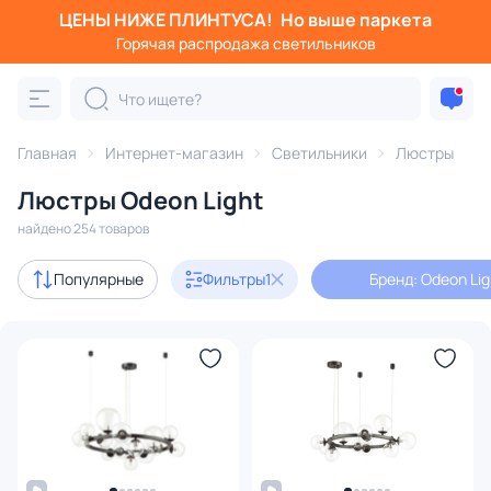
ЦЕНЫ НИЖЕ ПЛИНТУСА!
Но выше паркета
Фильтры
Горячая распродажа светильников
Бренд: Odeon Light
Категория:
Люстры
Главная
Интернет-магазин
Светильники
Люстры
Люстры Odeon Light
подвесные
потолочные
светодиодные
на штанге
найдено 254 товаров
Акции
31
Популярные
Фильтры
1
Бренд: Odeon Lig
с 3D-моделями
5
Дизайнерский свет
25
В наличии
201
Цена