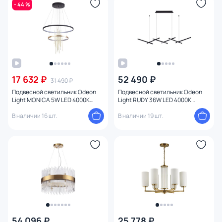
- 44 %
Цвет плафона
Размер
Высота (мм)
17 632 ₽
52 490 ₽
31 490 ₽
Ширина (мм)
Подвесной светильник Odeon
Подвесной светильник Odeon
Light MONICA 5W LED 4000К
Light RUDY 36W LED 4000К
Длина (мм)
(белый) 3901/63L
(белый) 3890/85L
В наличии 16 шт.
В наличии 19 шт.
Диаметр (мм)
Количество ламп
Вид лампы
Цоколь
54 096 ₽
25 778 ₽