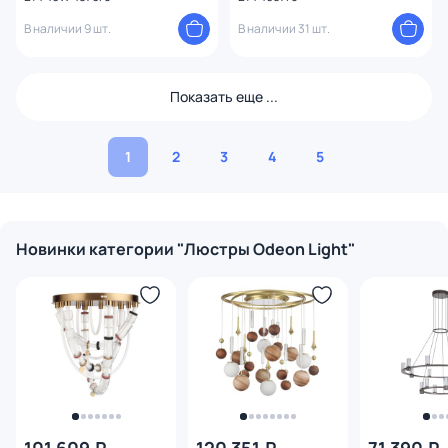
В наличии 9 шт.
В наличии 31 шт.
Показать еще ...
1
2
3
4
5
Новинки категории "Люстры Odeon Light"