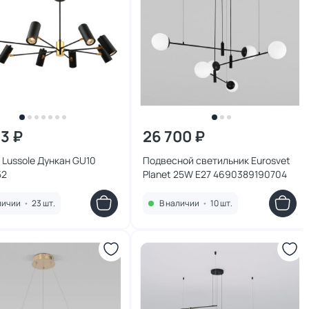
13 ₽
26 700 ₽
Lussole Дункан GU10
Подвесной светильник Eurosvet
52
Planet 25W E27 4690389190704
личии
•
23 шт.
В наличии
•
10 шт.