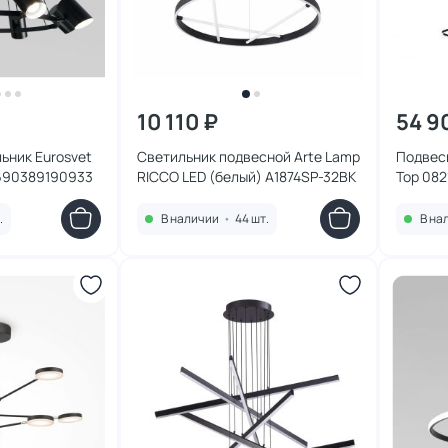
10 110 ₽
54 9
ьник Eurosvet
Светильник подвесной Arte Lamp
Подвесн
4690389190933
RICCO LED (белый) A1874SP-32BK
Тор 082
.
В наличии
•
44 шт.
В на