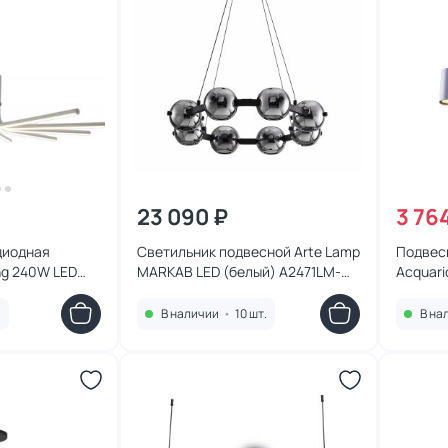
23 090 ₽
3 76
диодная
Светильник подвесной Arte Lamp
Подвесн
ng 240W LED
MARKAB LED (белый) A2471LM-
Acquari
ый, белый,
16BK
0-1200
.
В наличии
•
10 шт.
В на