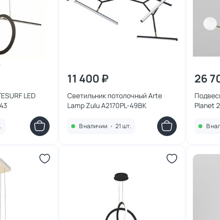
11 400 ₽
26 7
TESURF LED
Светильник потолочный Arte
Подвесн
143
Lamp Zulu A2170PL-49BK
Planet 
.
В наличии
•
21 шт.
В на