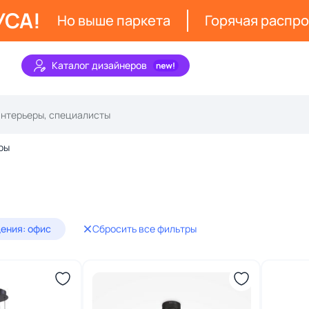
УСА!
Но выше паркета
Горячая распр
Каталог дизайнеров
ры
ения: офис
Сбросить все фильтры