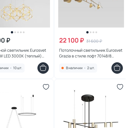
00 ₽
22 100 ₽
31 600 ₽
ой светильник Eurosvet
Потолочный светильник Eurosvet
W LED 3000К (теплый)
Grazia в стиле лофт 70148/8
9188527
золото
личии
•
10 шт.
В наличии
•
2 шт.