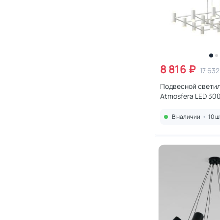
8 816 ₽
17 632
Подвесной светил
Аtmosfera LED 30
VL7161P32
В наличии
•
10 ш