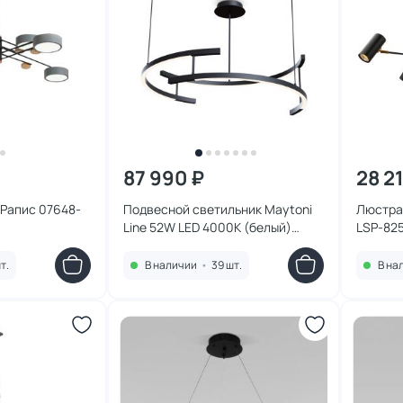
87 990 ₽
28 2
с 07648-
Подвесной светильник Maytoni
Люстра 
Line 52W LED 4000К (белый)
LSP-82
MOD016PL-L52BK
т.
В наличии
•
39 шт.
В на