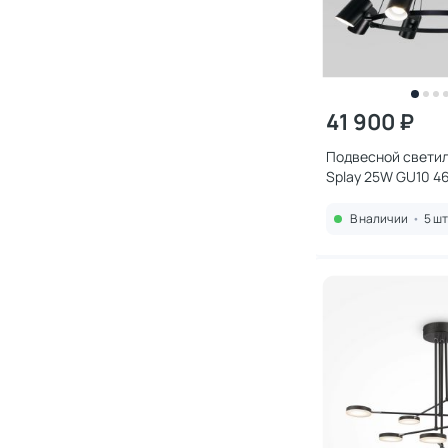
41 900 ₽
Подвесной светил
Splay 25W GU10 
В наличии
•
5 шт