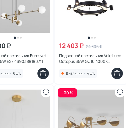
00 ₽
12 403 ₽
24 806 ₽
ой светильник Eurosvet
Подвесной светильник Vele Luce
25W E27 4690389190711
Octopus 35W GU10 4000К
(белый) VL10152P06
личии
•
6 шт.
В наличии
•
4 шт.
- 30 %