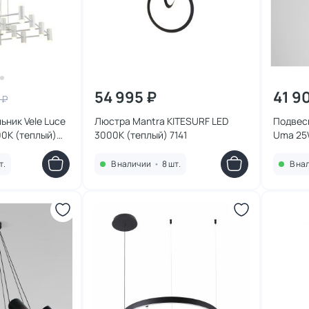
54 995 ₽
41 9
 ₽
ьник Vele Luce
Люстра Mantra KITESURF LED
Подвесн
00К (теплый)
3000К (теплый) 7141
Uma 25
469038
т.
В наличии
•
8 шт.
В на