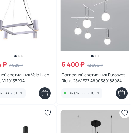
4 ₽
6 400 ₽
7 528 ₽
12 800 ₽
ой светильник Vele Luce
Подвесной светильник Eurosvet
o VL10135P04
Riche 25W E27 4690389188084
личии
•
31 шт.
В наличии
•
10 шт.