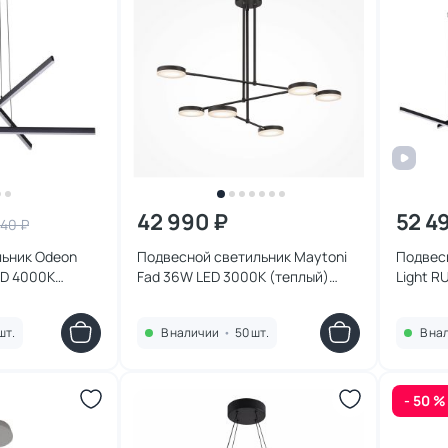
42 990 ₽
52 4
440 ₽
льник Odeon
Подвесной светильник Maytoni
Подвес
ED 4000К
Fad 36W LED 3000К (теплый)
Light R
MOD070PL-L38B3K
(белый)
шт.
В наличии
•
50 шт.
В на
- 50 %