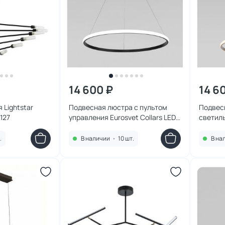
14 600 ₽
14 6
 Lightstar
Подвесная люстра с пультом
Подвес
127
управления Eurosvet Collars LED
светиль
3300-4200-6500К (теплый,
LED 650
белый, холодный)
белый, 
.
В наличии
•
10 шт.
В на
4690389185816
469038