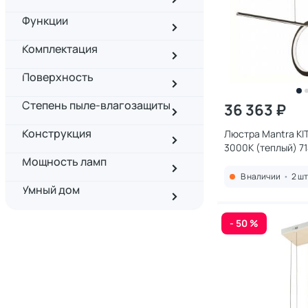
Функции
Комплектация
Поверхность
Степень пыле-влагозащиты
36 363 ₽
Конструкция
Люстра Mantra KI
3000К (теплый) 7
Мощность ламп
В наличии
•
2 шт
Умный дом
- 50 %