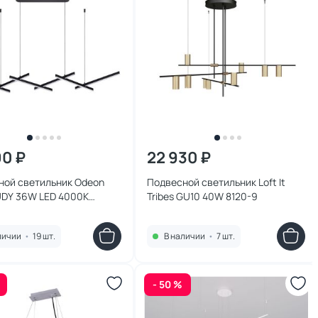
90 ₽
22 930 ₽
ной светильник Odeon
Подвесной светильник Loft It
UDY 36W LED 4000К
Tribes GU10 40W 8120-9
 3890/85L
личии
•
19 шт.
В наличии
•
7 шт.
- 50 %