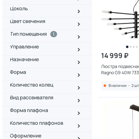
Цоколь
Цвет свечения
Тип помещения
1
Управление
14 999 ₽
Назначение
Люстра подвесная
Форма
Ragno G9 40W 733
Количество колец
В наличии
•
2 шт
Вид рассеивателя
Форма плафона
Количество плафонов
Оформление