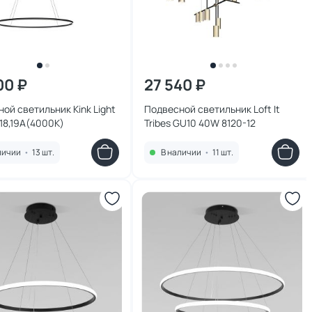
00 ₽
27 540 ₽
ой светильник Kink Light
Подвесной светильник Loft It
18,19A(4000K)
Tribes GU10 40W 8120-12
личии
•
13 шт.
В наличии
•
11 шт.