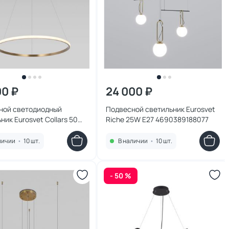
00 ₽
24 000 ₽
ной светодиодный
Подвесной светильник Eurosvet
ник Eurosvet Collars 50W
Riche 25W E27 4690389188077
0, 4200, 3300К (теплый,
холодный)
личии
•
10 шт.
В наличии
•
10 шт.
9196362
- 50 %