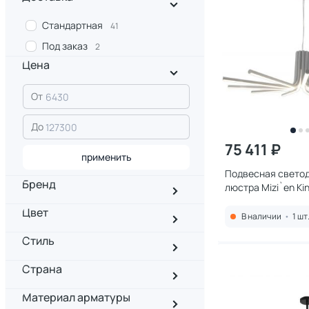
Стандартная
41
Под заказ
2
Цена
От
До
75 411 ₽
применить
Подвесная свето
Бренд
люстра Mizi`en Ki
3000-5500К (тепл
Цвет
холодный) MZ3151
В наличии
•
1 шт
Стиль
Страна
Материал арматуры