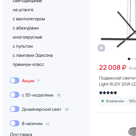
светодиодные
на штанге
с вентилятором
с абажурами
многоярусные
с пультом
с лампами Эдисона
премиум-класс
22 008 ₽
31 
Подвесной свети
Акции
7
Light RUDY 20W L
(белый) 3890/48L
с 3D-моделями
18
В наличии
•
150 
Дизайнерский свет
19
В наличии
41
Доставка