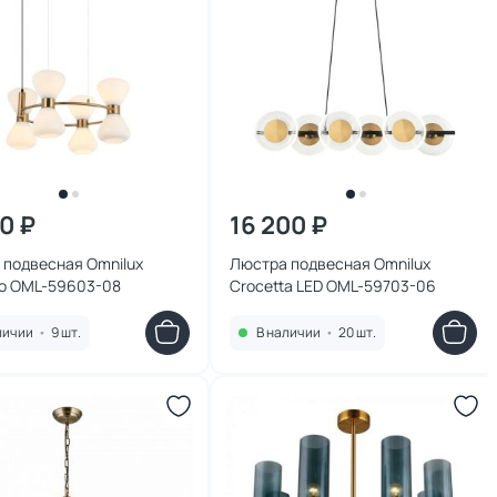
00 ₽
16 200 ₽
 подвесная Omnilux
Люстра подвесная Omnilux
co OML-59603-08
Crocetta LED OML-59703-06
личии
•
9 шт.
В наличии
•
20 шт.