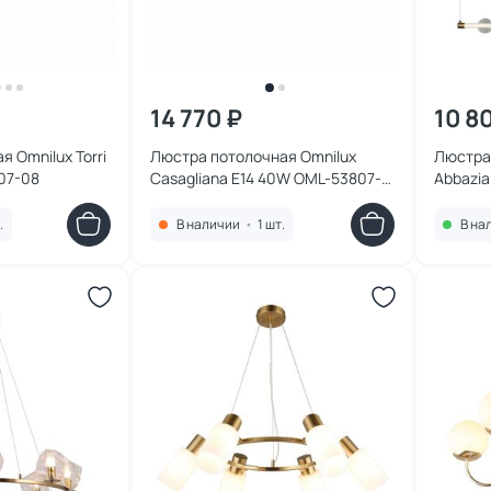
14 770 ₽
10 8
 Omnilux Torri
Люстра потолочная Omnilux
Люстра
07-08
Casagliana E14 40W OML-53807-
Abbazi
08
.
В наличии
•
1 шт.
В на