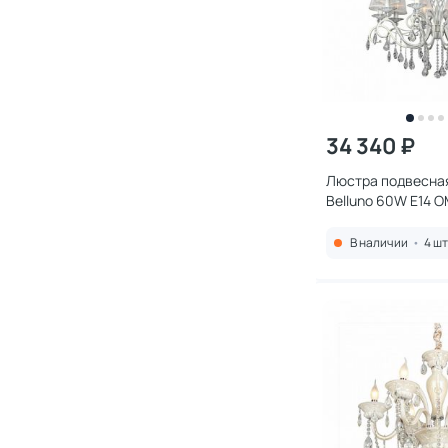
34 340 ₽
Люстра подвесная
Belluno 60W E14 O
В наличии
•
4 шт