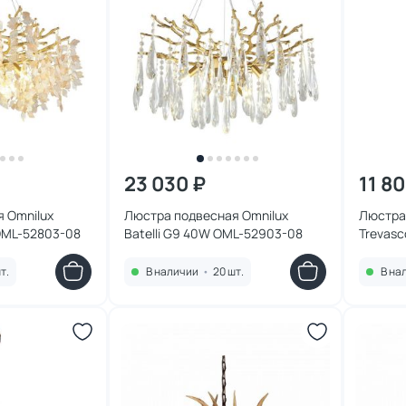
23 030 ₽
11 8
 Omnilux
Люстра подвесная Omnilux
Люстра
 OML-52803-08
Batelli G9 40W OML-52903-08
Trevas
т.
В наличии
•
20 шт.
В на