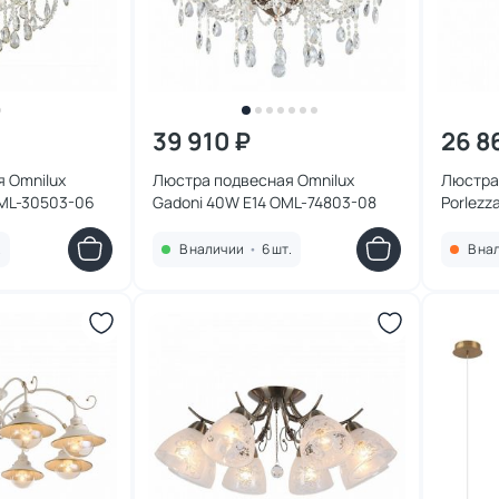
39 910 ₽
26 8
 Omnilux
Люстра подвесная Omnilux
Люстра
OML-30503-06
Gadoni 40W E14 OML-74803-08
Porlezz
.
В наличии
•
6 шт.
В на