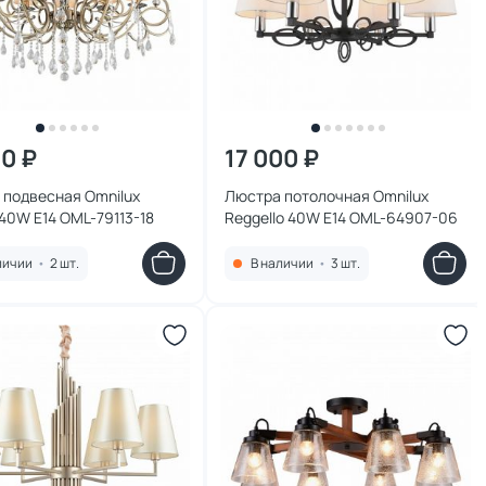
60 ₽
17 000 ₽
 подвесная Omnilux
Люстра потолочная Omnilux
 40W E14 OML-79113-18
Reggello 40W E14 OML-64907-06
личии
•
2 шт.
В наличии
•
3 шт.