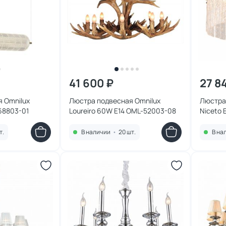
41 600 ₽
27 8
 Omnilux
Люстра подвесная Omnilux
Люстра
68803-01
Loureiro 60W E14 OML-52003-08
Niceto
т.
В наличии
•
20 шт.
В на