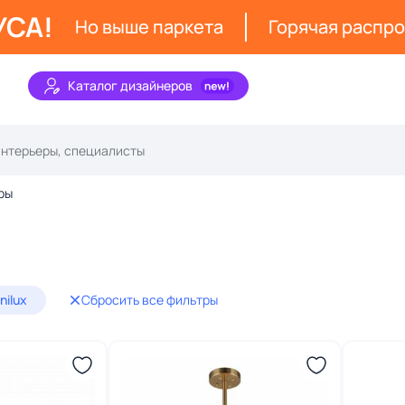
УСА!
Но выше паркета
Горячая распр
Каталог дизайнеров
ры
nilux
Сбросить все фильтры