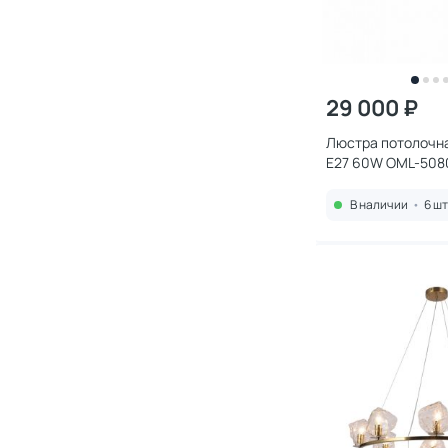
29 000 ₽
Люстра потолочная
E27 60W OML-508
В наличии
•
6 шт