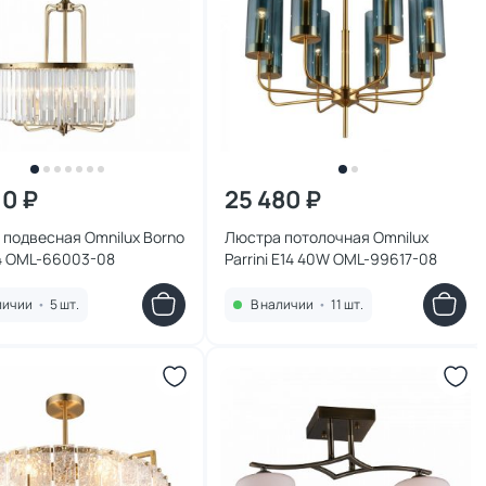
10 ₽
25 480 ₽
подвесная Omnilux Borno
Люстра потолочная Omnilux
4 OML-66003-08
Parrini E14 40W OML-99617-08
личии
•
5 шт.
В наличии
•
11 шт.