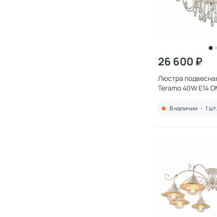
26 600 ₽
Люстра подвесная
Teramo 40W E14 
В наличии
•
1 шт