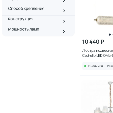
Способ крепления
Конструкция
Мощность ламп
10 440 ₽
Люстра подвесная
Cedrello LED OML-
В наличии
•
19 ш