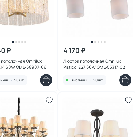
40 ₽
4 170 ₽
 потолочная Omnilux
Люстра потолочная Omnilux
 E14 60W OML-68907-06
Pisticci E27 60W OML-55317-02
личии
•
20 шт.
В наличии
•
20 шт.