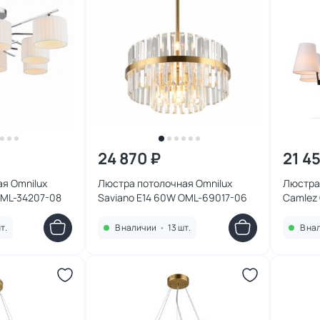
24 870 ₽
21 4
я Omnilux
Люстра потолочная Omnilux
Люстра
OML-34207-08
Saviano E14 60W OML-69017-06
Camlez
т.
В наличии
•
13 шт.
В на