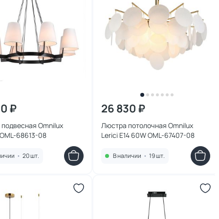
50 ₽
26 830 ₽
 подвесная Omnilux
Люстра потолочная Omnilux
 OML-68613-08
Lerici E14 60W OML-67407-08
личии
•
20 шт.
В наличии
•
19 шт.