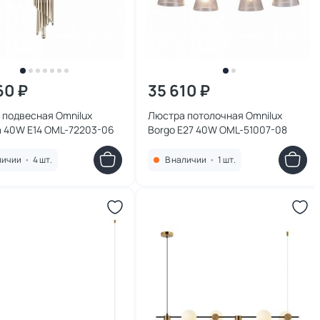
60 ₽
35 610 ₽
 подвесная Omnilux
Люстра потолочная Omnilux
a 40W E14 OML-72203-06
Borgo E27 40W OML-51007-08
личии
•
4 шт.
В наличии
•
1 шт.