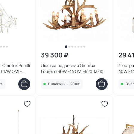
39 300 ₽
29 4
Omnilux Perelli
Люстра подвесная Omnilux
Люстра 
) 17W OML-
Loureiro 60W E14 OML-52003-10
40W E1
т.
В наличии
•
20 шт.
В на