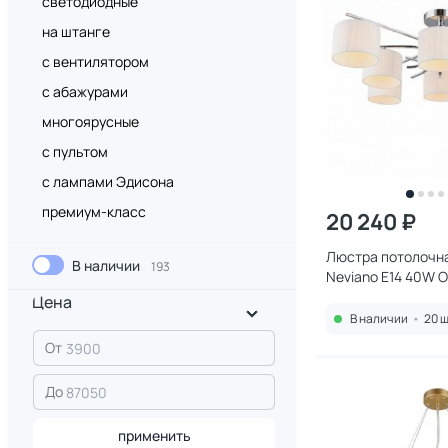
светодиодные
на штанге
с вентилятором
с абажурами
многоярусные
с пультом
с лампами Эдисона
премиум-класс
20 240 ₽
Люстра потолочна
В наличии
193
Neviano E14 40W 
Цена
В наличии
•
20 ш
От
До
применить