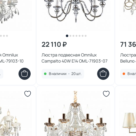
22 110 ₽
71 3
 Omnilux
Люстра подвесная Omnilux
Люстра
ML-79103-10
Campalto 40W E14 OML-71903-07
Belluno
.
В наличии
•
20 шт.
В на