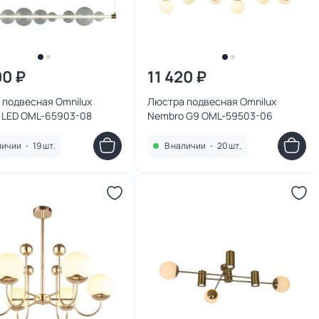
00 ₽
11 420 ₽
 подвесная Omnilux
Люстра подвесная Omnilux
a LED OML-65903-08
Nembro G9 OML-59503-06
личии
•
19 шт.
В наличии
•
20 шт.