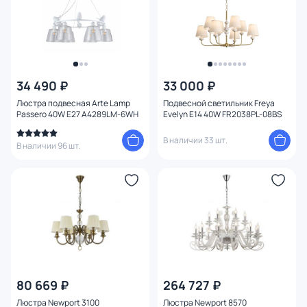
Оформление
Функции
Способ крепления
34 490 ₽
33 000 ₽
Люстра подвесная Arte Lamp
Подвесной светильник Freya
Passero 40W E27 A4289LM-6WH
Evelyn E14 40W FR2038PL-08BS
Степень пыле-влагозащиты
В наличии 33 шт.
В наличии 96 шт.
Тема
Конструкция
Мощность ламп
Умный дом
80 669 ₽
264 727 ₽
Люстра Newport 3100
Люстра Newport 8570