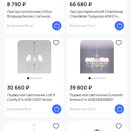
8 790 ₽
66 680 ₽
Люстра потолочная Citilux
Люстра ImperiumLoft Chanteuse
Флорида Белая с патиной
Chandelier Turquoise 40W E14
CL148140
156897-22
В наличии 85 шт.
В наличии 13 шт.
30 660 ₽
39 800 ₽
Подвесной светильник Loft It
Подвесной светильник Eurosvet
Comfy E14 40W 10307 Nickel
Amelia E14 4690389058851
В наличии 8 шт.
В наличии 10 шт.