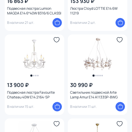
16 863 ₽
153 930 ₽
Вид лампы
Подвесная люстра Lumion
Люстра Cloyd LOTTIE E14 6W
MAGDA E14 6*40W 8316/6 CLASSI
11219
Цоколь
В наличии 21 шт.
В наличии 2 шт.
Цвет свечения
Тип помещения
Назначение
Форма
13 900 ₽
30 990 ₽
Подвесная люстра Favourite
Светильник подвесной Arte
Вид рассеивателя
Chateau 40W E14 2164-5P
Lamp Amur E14 A1133SP-8WG
В наличии 15 шт.
В наличии 11 шт.
Форма плафона
Количество плафонов