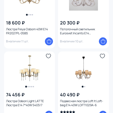
18 600 ₽
20 300 ₽
Люстра Freya Osborn 40W E14
Потолочный светильник
FR2027PL-05BS
Eurosvet Incanto E14
4690389121326
В наличии 11 шт.
В наличии 10 шт.
74 456 ₽
40 490 ₽
Люстра Odeon Light LATTE
Подвесная люстра Loft It Loft-
Люстра E14 7*40W 5403/7
beg E14 40W LOFT1029A-6