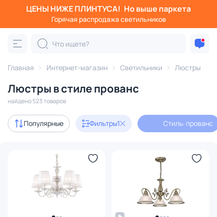
ЦЕНЫ НИЖЕ ПЛИНТУСА!
Но выше паркета
Фильтры
Горячая распродажа светильников
Стиль: прованс
Категория:
Люстры
Главная
Интернет-магазин
Светильники
Люстры
Люстры в стиле прованс
подвесные
потолочные
светодиодные
на штанге
найдено 523 товаров
Акции
12
Популярные
Фильтры
1
Стиль: прованс
с 3D-моделями
38
Дизайнерский свет
11
В наличии
241
Доставка