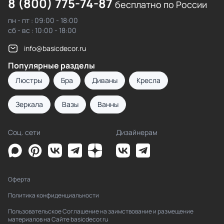
8 (800) 775-74-87
бесплатно по России
пн - пт : 09:00 - 18:00
сб - вс : 10:00 - 18:00
info@basicdecor.ru
Популярные разделы
Люстры
Бра
Диваны
Кресла
Зеркала
Вазы
Ванны
Соц. сети
Дизайнерам
Оферта
Политика конфиденциальности
Пользовательское Соглашение на заимствование и размещение
материалов на Сайте basicdecor.ru