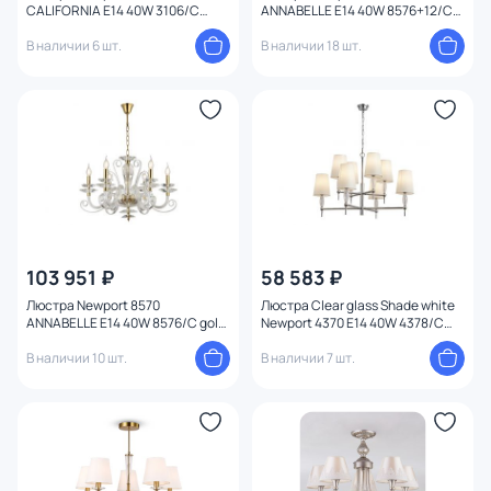
CALIFORNIA E14 40W 3106/C
ANNABELLE E14 40W 8576+12/C
black brass без абажуров
chrome
В наличии 6 шт.
В наличии 18 шт.
103 951 ₽
58 583 ₽
Люстра Newport 8570
Люстра Clear glass Shade white
ANNABELLE E14 40W 8576/C gold
Newport 4370 E14 40W 4378/C
polished
chrome
В наличии 10 шт.
В наличии 7 шт.