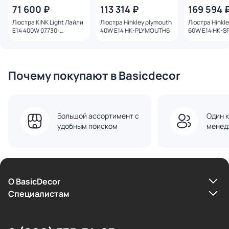
71 600 ₽
113 314 ₽
169 594 
Люстра KINK Light Лайли
Люстра Hinkley plymouth
Люстра Hinkle
Е14 400W 07730-
40W E14 HK-PLYMOUTH6
60W E14 HK-S
60,20(01) бронза/белый
CPG
Почему покупают в Basicdecor
Большой ассортимент с
Один к
удобным поиском
менед
О BasicDecor
Cпециалистам