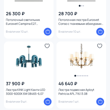
26 300 ₽
28 700 ₽
Потолочный светильник
Потолочная люстра Eurosvet
Eurosvet Campina E27
Conso с тканевыми абажурами
4690389143533
60145/8 хром
В наличии 10 шт.
В наличии 10 шт.
37 900 ₽
46 640 ₽
Люстра KINK Light Канти LED
Люстра подвесная Aployt
3000-6000К 6W 08465-6,07
Patricia APL.716.13.08
В наличии 9 шт.
В наличии 1 шт.