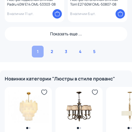
Padru 40W E14 OML-53303-08
Torri E27 60W OML-50807-08
В наличии 11 шт.
В наличии 6 шт.
Показать еще ...
1
2
3
4
5
Новинки категории "Люстры в стиле прованс"