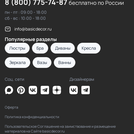
8 (800) 775-74-87
бесплатно по России
пн - пт : 09:00 - 18:00
сб - вс : 10:00 - 18:00
info@basicdecor.ru
Популярные разделы
Люстры
Бра
Диваны
Кресла
Зеркала
Вазы
Ванны
Соц. сети
Дизайнерам
Оферта
Политика конфиденциальности
Пользовательское Соглашение на заимствование и размещение
материалов на Сайте basicdecor.ru