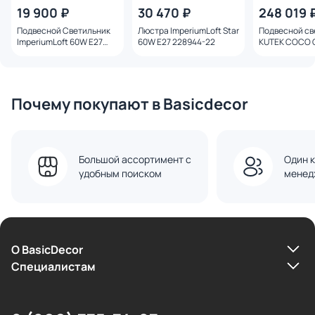
19 900 ₽
30 470 ₽
248 019 
Подвесной Светильник
Люстра ImperiumLoft Star
Подвесной св
ImperiumLoft 60W E27
60W E27 228944-22
KUTEK COCO 
178112-22
5(P/A)
Почему покупают в Basicdecor
Большой ассортимент с
Один к
удобным поиском
менед
О BasicDecor
Cпециалистам