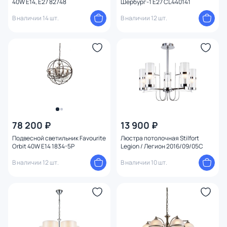
40W E14, E27 82748
Шербург-1 E27 CL440141
В наличии 14 шт.
В наличии 12 шт.
78 200 ₽
13 900 ₽
Подвесной светильник Favourite
Люстра потолочная Stilfort
Orbit 40W E14 1834-5P
Legion / Легион 2016/09/05C
В наличии 12 шт.
В наличии 10 шт.