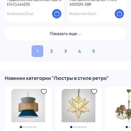
E14 CL444230
A5032PL-5BR
В наличии 22 шт.
В наличии 46 шт.
Показать еще ...
1
2
3
4
5
Новинки категории "Люстры в стиле ретро"