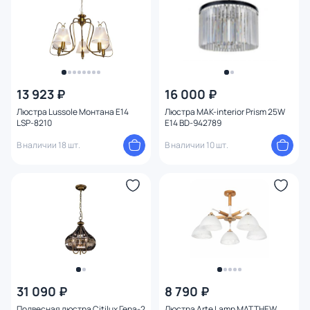
13 923 ₽
16 000 ₽
Люстра Lussole Монтана E14
Люстра MAK-interior Prism 25W
LSP-8210
E14 BD-942789
В наличии 18 шт.
В наличии 10 шт.
31 090 ₽
8 790 ₽
Подвесная люстра Citilux Гера-2
Люстра Arte Lamp MATTHEW