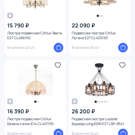
15 790 ₽
22 090 ₽
Люстра подвесная Citilux Эвита
Подвесная люстра Citilux
E27 CL466150
Лугано E27 CL403163
В наличии 23 шт.
В наличии 35 шт.
16 390 ₽
26 200 ₽
Люстра подвесная Citilux
Подвесная люстра Lussole
Базель салон E14 CL407155
Баджер Long 60W E27 LSP-9541
В наличии 1 шт.
В наличии 16 шт.