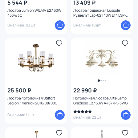
5 544 ₽
13 409 ₽
Люстра Lumion WILMA E27 60W
Люстра подвесная Lussole
4534/3C
Рузвельт Lsp-021 40W E14 LSP-
0212
В наличии 93 шт.
В наличии 10 шт.
25 500 ₽
22 990 ₽
Люстра потолочная Stilfort
Потолочная люстра Arte Lamp
Legion / Легион 2016/08/08C
Grazioso E27 60W A4577PL-5WG
В наличии 11 шт.
В наличии 22 шт.