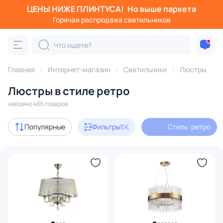
ЦЕНЫ НИЖЕ ПЛИНТУСА!
Но выше паркета
Фильтры
Горячая распродажа светильников
Стиль: ретро
Категория:
Люстры
Главная
Интернет-магазин
Светильники
Люстры
Люстры в стиле ретро
подвесные
потолочные
светодиодные
на штанге
найдено 465 товаров
Акции
29
Популярные
Фильтры
1
Стиль: ретро
с 3D-моделями
35
Дизайнерский свет
58
В наличии
221
Доставка