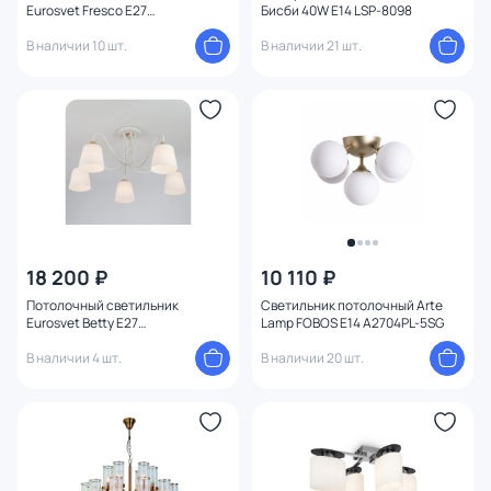
Eurosvet Fresco E27
Бисби 40W E14 LSP-8098
Мощность ламп
4690389121777
В наличии 10 шт.
В наличии 21 шт.
Умный дом
18 200 ₽
10 110 ₽
Потолочный светильник
Светильник потолочный Arte
Eurosvet Betty E27
Lamp FOBOS E14 A2704PL-5SG
4690389113284
В наличии 4 шт.
В наличии 20 шт.