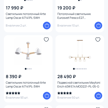
17 990 ₽
19 200 ₽
Цена
Светильник потолочный Arte
Потолочный светильник
Lamp Oscar A7141PL-5WH
Eurosvet Fresco E27
4690389121760
От
До
В наличии 2 шт.
В наличии 10 шт.
Бренд
Цвет
Стиль
Страна
8 390 ₽
28 490 ₽
Светильник потолочный Arte
Подвесной светильник Maytoni
Lamp Oscar A7141PL-3WH
Erich 40W E14 MOD221-PL-05-G
Материал арматуры
В наличии 93 шт.
В наличии 50 шт.
Материал плафона