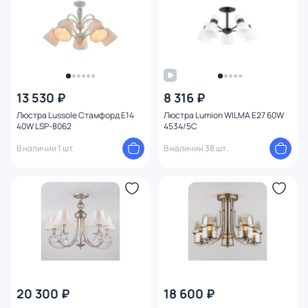
13 530 ₽
8 316 ₽
Люстра Lussole Стамфорд E14
Люстра Lumion WILMA E27 60W
40W LSP-8062
4534/5C
В наличии 1 шт.
В наличии 38 шт.
20 300 ₽
18 600 ₽