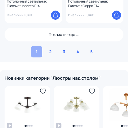
Потолочный светильник
Потолочный светильник
Eurosvet Incanto E14
Eurosvet Coppa E14
4690389121326
4690389135309
В наличии 10 шт.
В наличии 10 шт.
Показать еще ...
1
2
3
4
5
Новинки категории "Люстры над столом"