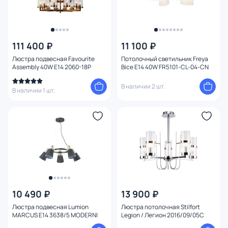
111 400 ₽
11 100 ₽
Люстра подвесная Favourite
Потолочный светильник Freya
Assembly 40W E14 2060-18P
Bice E14 40W FR5101-CL-04-CN
В наличии 2 шт.
В наличии 1 шт.
10 490 ₽
13 900 ₽
Люстра подвесная Lumion
Люстра потолочная Stilfort
MARCUS E14 3638/5 MODERNI
Legion / Легион 2016/09/05C