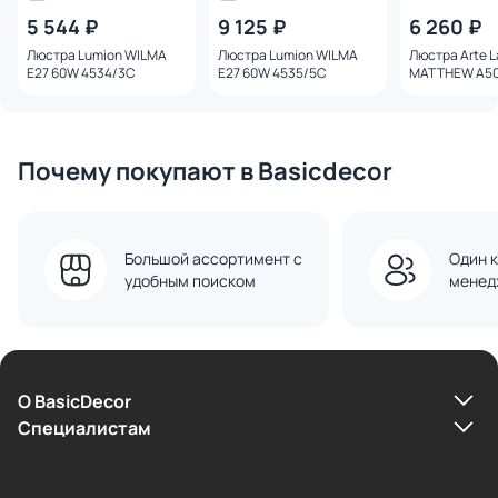
5 544 ₽
9 125 ₽
6 260 ₽
Люстра Lumion WILMA
Люстра Lumion WILMA
Люстра Arte 
E27 60W 4534/3C
E27 60W 4535/5C
MATTHEW A50
Почему покупают в Basicdecor
Большой ассортимент с
Один к
удобным поиском
менед
О BasicDecor
Cпециалистам