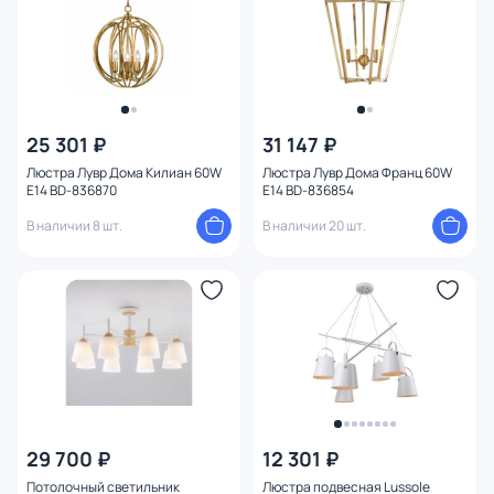
Форма плафона
Количество плафонов
Оформление
25 301 ₽
31 147 ₽
Люстра Лувр Дома Килиан 60W
Люстра Лувр Дома Франц 60W
Функции
E14 BD-836870
E14 BD-836854
В наличии 8 шт.
В наличии 20 шт.
Поверхность
Способ крепления
Степень пыле-влагозащиты
Тема
29 700 ₽
12 301 ₽
Конструкция
Потолочный светильник
Люстра подвесная Lussole