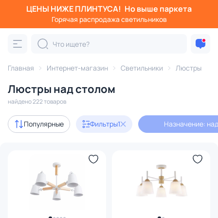
ЦЕНЫ НИЖЕ ПЛИНТУСА!
Но выше паркета
Фильтры
Горячая распродажа светильников
Назначение: над столом
Категория:
Люстры
Главная
Интернет-магазин
Светильники
Люстры
Люстры над столом
подвесные
потолочные
светодиодные
на штанге
найдено 222 товаров
Акции
25
Популярные
Фильтры
1
Назначение: на
с 3D-моделями
28
Дизайнерский свет
39
В наличии
123
Доставка