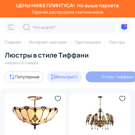
ЦЕНЫ НИЖЕ ПЛИНТУСА!
Но выше паркета
Фильтры
Горячая распродажа светильников
Стиль: тиффани
Категория:
Люстры
Главная
Интернет-магазин
Светильники
Люстры
Люстры в стиле Тиффани
подвесные
потолочные
светодиодные
на штанге
найдено 10 товаров
В наличии
3
Популярные
Фильтры
1
Стиль: тиффани
Доставка
Цена
От
До