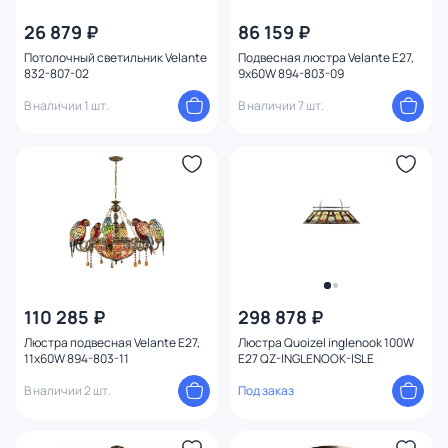
Бренд
26 879 ₽
86 159 ₽
Потолочный светильник Velante
Подвесная люстра Velante E27,
Цвет
832-807-02
9x60W 894-803-09
В наличии 1 шт.
В наличии 7 шт.
Стиль
1
Страна
Материал
Цвет арматуры
Цвет плафона
110 285 ₽
298 878 ₽
Люстра подвесная Velante E27,
Люстра Quoizel inglenook 100W
11x60W 894-803-11
E27 QZ-INGLENOOK-ISLE
Размер
В наличии 2 шт.
Под заказ
Высота (мм)