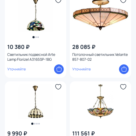
Ширина (мм)
Длина (мм)
Диаметр (мм)
10 380 ₽
28 085 ₽
Количество ламп
Светильник подвесной Arte
Потолочный светильник Velante
Lamp Florizel A3165SP-1BG
857-807-02
Назначение
Уточняйте
Уточняйте
плафон
8
Способ крепления
Конструкция
9 990 ₽
111 561 ₽