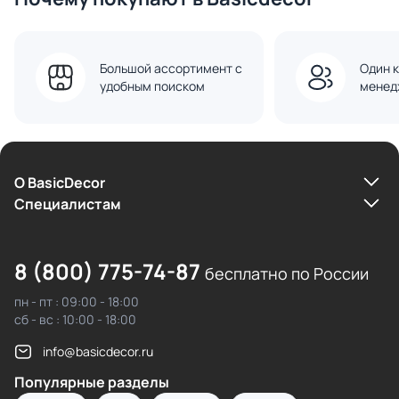
Большой ассортимент с
Один к
удобным поиском
менед
О BasicDecor
Cпециалистам
8 (800) 775-74-87
бесплатно по России
пн - пт : 09:00 - 18:00
сб - вс : 10:00 - 18:00
info@basicdecor.ru
Популярные разделы