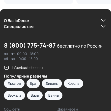
О BasicDecor
Cпециалистам
8 (800) 775-74-87
бесплатно по России
пн - пт : 09:00 - 18:00
сб - вс : 10:00 - 18:00
info@basicdecor.ru
Популярные разделы
Люстры
Бра
Диваны
Кресла
Зеркала
Вазы
Ванны
Соц. сети
Дизайнерам