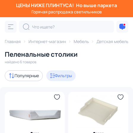
ЦЕНЫ НИЖЕ ПЛИНТУСА!
Но выше паркета
Фильтры
Горячая распродажа светильников
Категория:
Детская мебель
Главная
Интернет-магазин
Мебель
Детская мебель
стулья и табуреты
пеленальные столики
оформление игро
Пеленальные столики
В наличии
4
найдено 6 товаров
Цена
Популярные
Фильтры
От
До
Бренд
Цвет