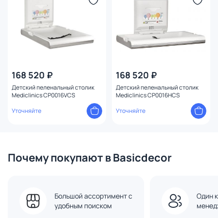
168 520 ₽
168 520 ₽
Детский пеленальный столик
Детский пеленальный столик
Mediclinics CP0016VCS
Mediclinics CP0016HCS
Уточняйте
Уточняйте
Почему покупают в Basicdecor
Большой ассортимент с
Один к
удобным поиском
менед