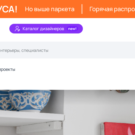
УСА!
Но выше паркета
Горячая распр
Каталог дизайнеров
проекты