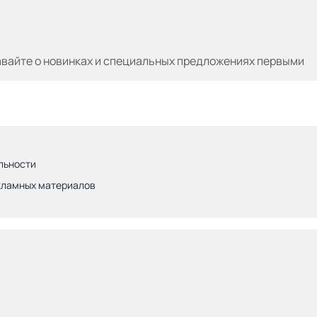
авайте
о новинках и специальных предложениях первыми
льности
кламных материалов