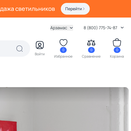
одажа светильников
Перейти
Арзамас
8 (800) 775-74-87
0
0
0
Войти
Избранное
Сравнение
Корзина